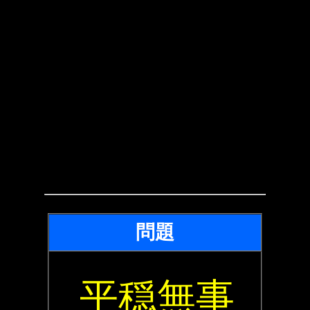
問題
平穏無事