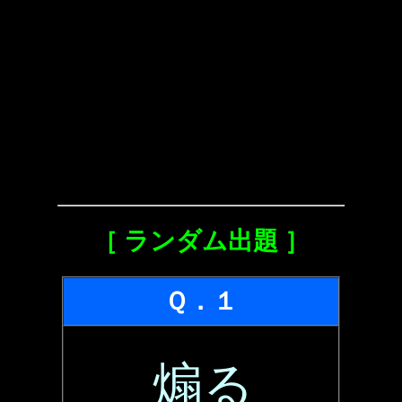
［ ランダム出題 ］
Ｑ．１
煽る