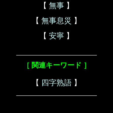
【
無事
】
【
無事息災
】
【
安寧
】
［ 関連キーワード ］
【
四字熟語
】