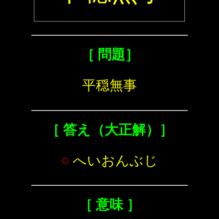
［ 問題］
平穏無事
［ 答え（大正解）］
○
へいおんぶじ
［ 意味 ］