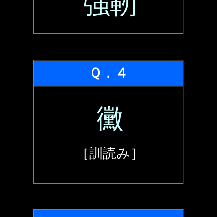
強靭
Ｑ．４
黴
［訓読み］