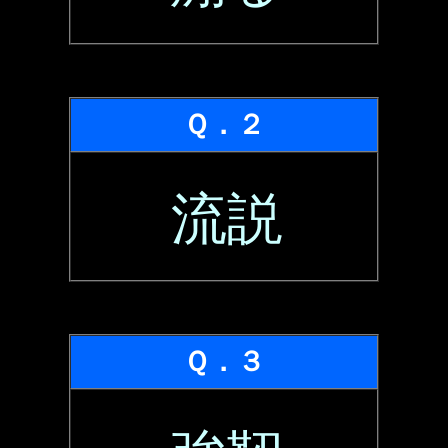
Ｑ．２
流説
Ｑ．３