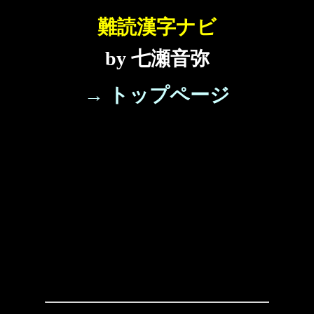
難読漢字ナビ
by 七瀬音弥
→ トップページ