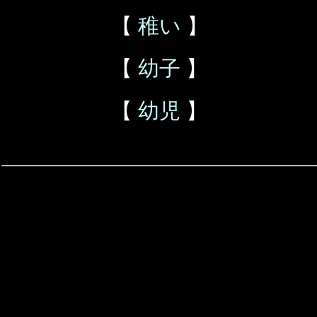
【
稚い
】
【
幼子
】
【
幼児
】