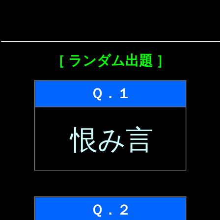
［ ランダム出題 ］
Ｑ．１
恨み言
Ｑ．２