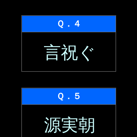
Ｑ．４
言祝ぐ
Ｑ．５
源実朝