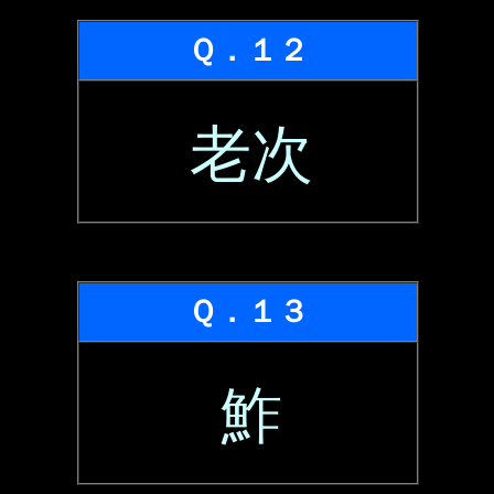
Ｑ．１２
老次
Ｑ．１３
鮓