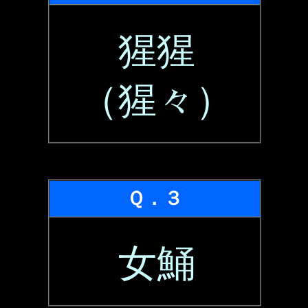
猩猩
（猩々）
Ｑ．３
女鯒