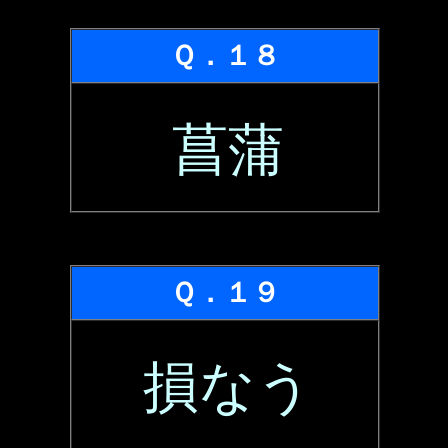
Ｑ．１８
菖蒲
Ｑ．１９
損なう