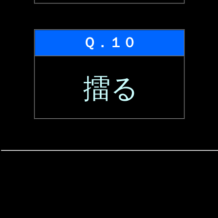
Ｑ．１０
擂る