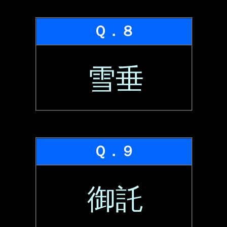
Ｑ．８
雪垂
Ｑ．９
御託