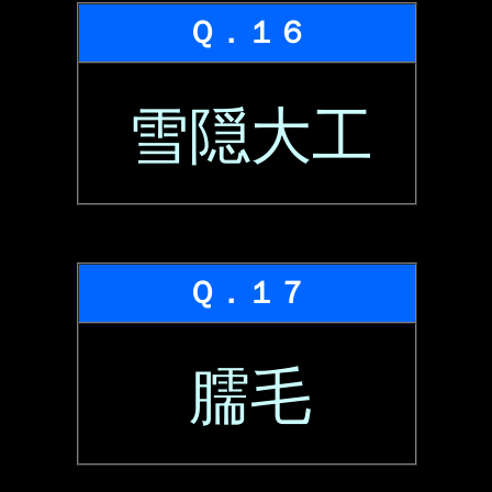
Ｑ．１６
雪隠大工
Ｑ．１７
臑毛