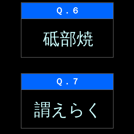
Ｑ．６
砥部焼
Ｑ．７
謂えらく