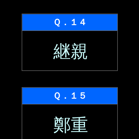
Ｑ．１４
継親
Ｑ．１５
鄭重