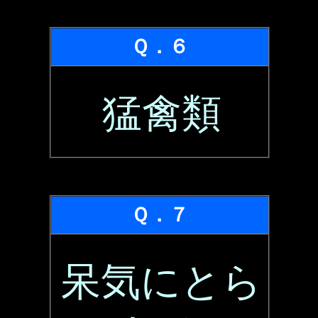
Ｑ．６
猛禽類
Ｑ．７
呆気にとら