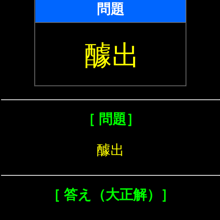
問題
醵出
［ 問題］
醵出
［ 答え（大正解）］