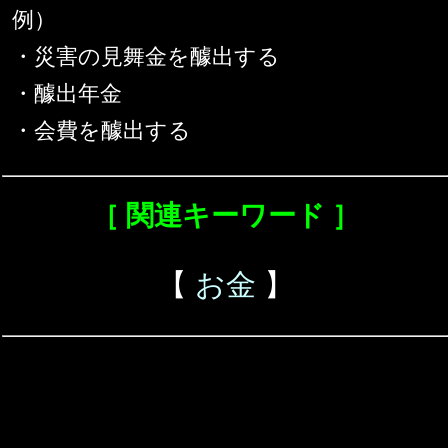
例）
・災害の見舞金を醵出する
・醵出年金
・会費を醵出する
［ 関連キーワード ］
【
お金
】