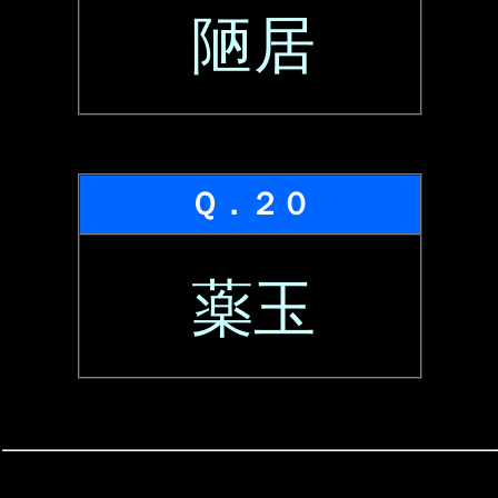
陋居
Ｑ．２０
薬玉