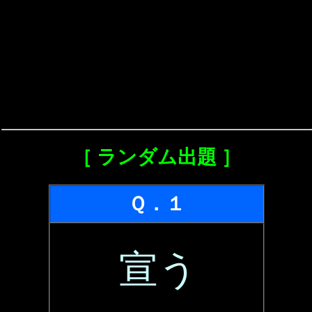
［ ランダム出題 ］
Ｑ．１
宣う