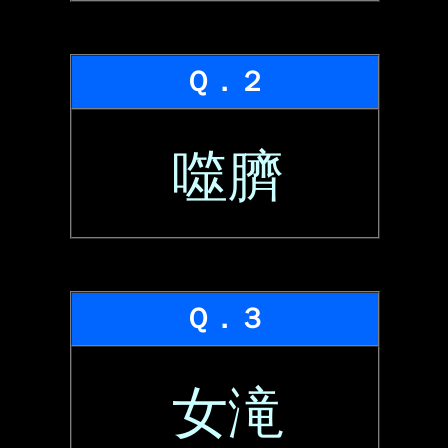
Ｑ．２
噬臍
Ｑ．３
女滝