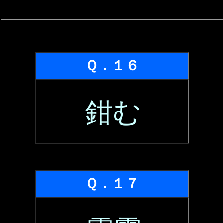
Ｑ．１６
鉗む
Ｑ．１７