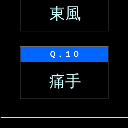
東風
Ｑ．１０
痛手