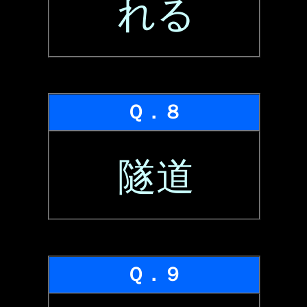
れる
Ｑ．８
隧道
Ｑ．９