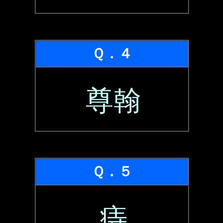
Ｑ．４
尊翰
Ｑ．５
痔