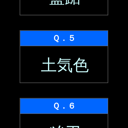
Ｑ．５
土気色
Ｑ．６