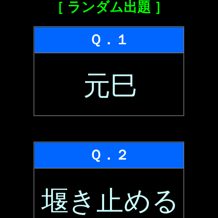
［ ランダム出題 ］
Ｑ．１
元巳
Ｑ．２
堰き止める