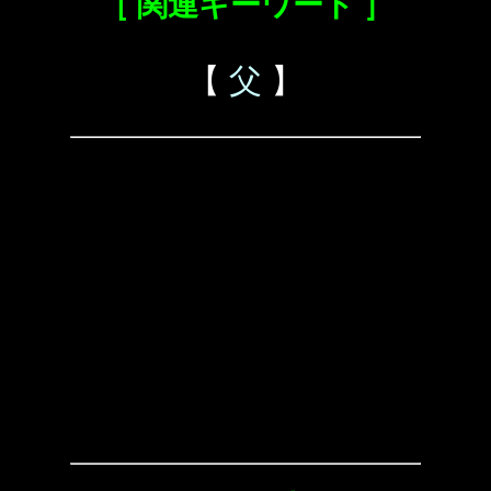
［ 関連キーワード ］
【
父
】