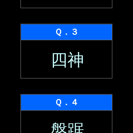
Ｑ．３
四神
Ｑ．４
盤踞