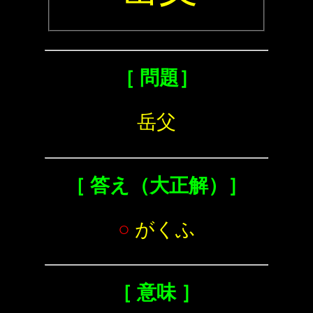
［ 問題］
岳父
［ 答え（大正解）］
○
がくふ
［ 意味 ］