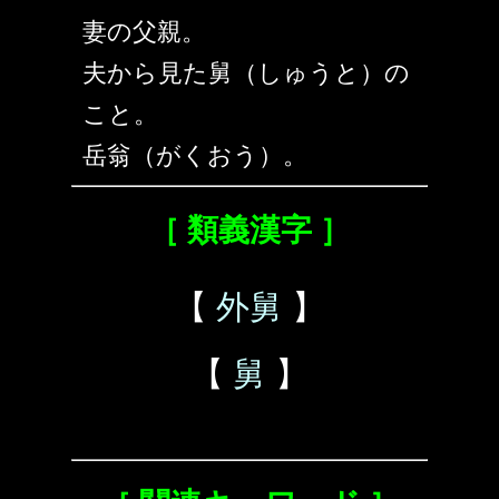
妻の父親。
夫から見た舅（しゅうと）の
こと。
岳翁（がくおう）。
［ 類義漢字 ］
【
外舅
】
【
舅
】