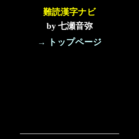
難読漢字ナビ
by 七瀬音弥
→ トップページ