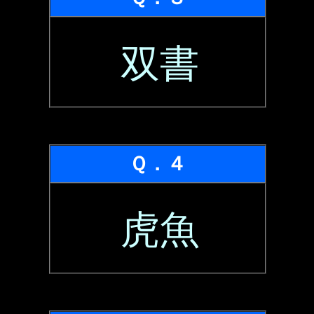
双書
Ｑ．４
虎魚