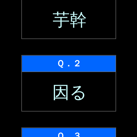
芋幹
Ｑ．２
因る
Ｑ．３