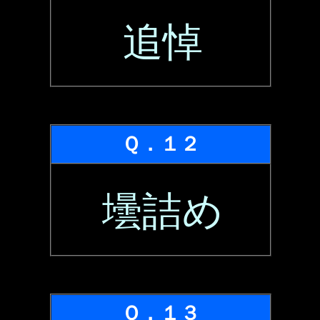
追悼
Ｑ．１２
壜詰め
Ｑ．１３