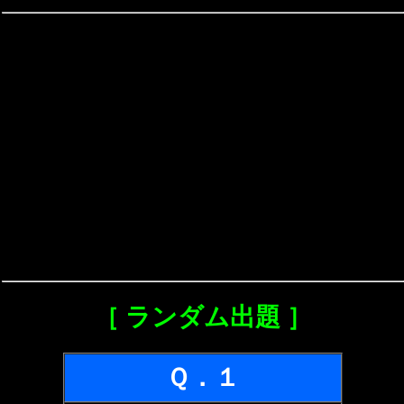
［ ランダム出題 ］
Ｑ．１