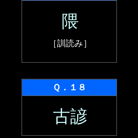
隈
［訓読み］
Ｑ．１８
古諺