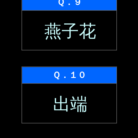
Ｑ．９
燕子花
Ｑ．１０
出端