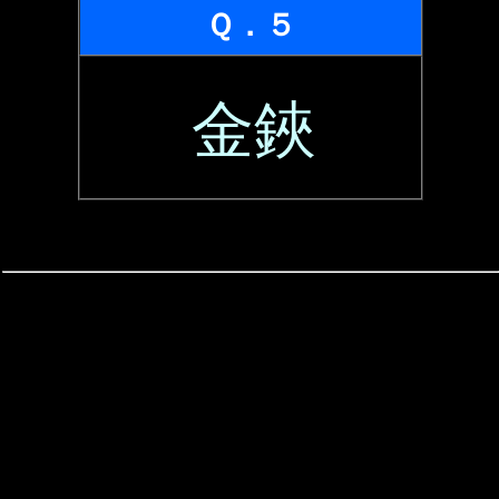
Ｑ．５
金鋏