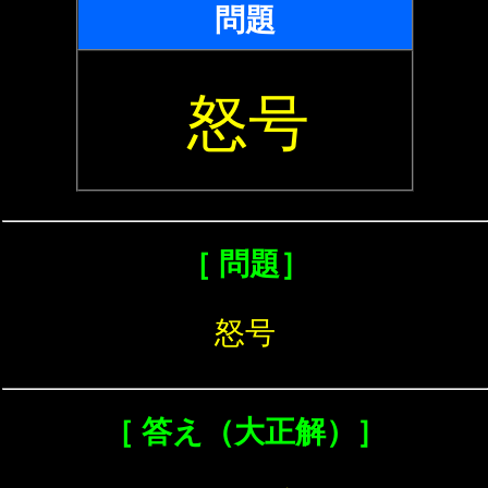
問題
怒号
［ 問題］
怒号
［ 答え（大正解）］