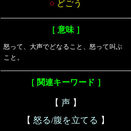
○
どごう
［ 意味 ］
怒って、大声でどなること、怒って叫ぶ
こと。
［ 関連キーワード ］
【
声
】
【
怒る/腹を立てる
】