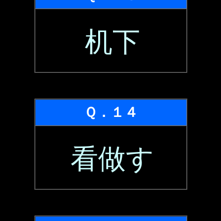
机下
Ｑ．１４
看做す