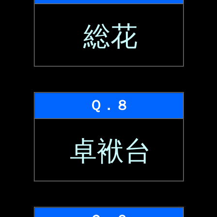
総花
Ｑ．８
卓袱台