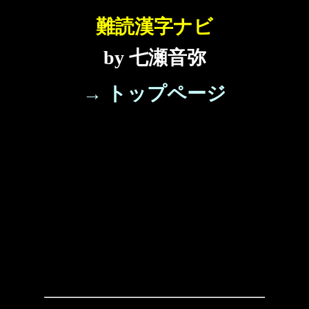
難読漢字ナビ
by 七瀬音弥
→ トップページ