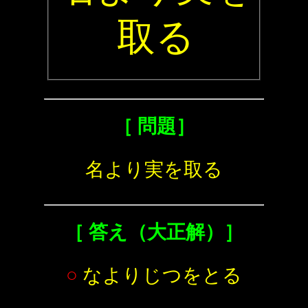
取る
［ 問題］
名より実を取る
［ 答え（大正解）］
○
なよりじつをとる