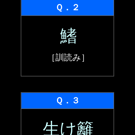
Ｑ．２
鰭
［訓読み］
Ｑ．３
生け籬