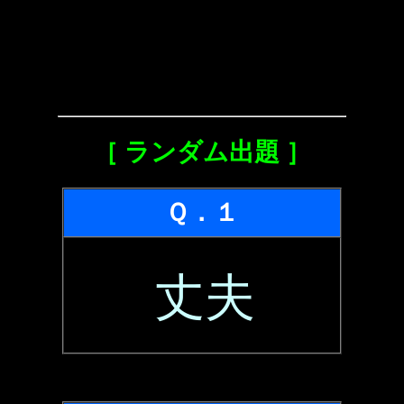
［ ランダム出題 ］
Ｑ．１
丈夫