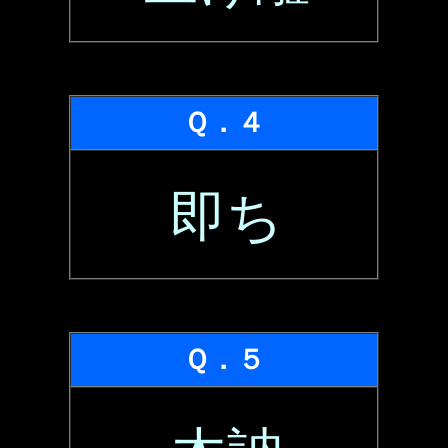
Ｑ．４
即ち
Ｑ．５