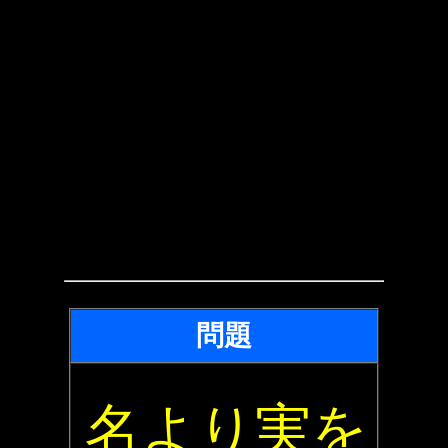
問題
名より実を