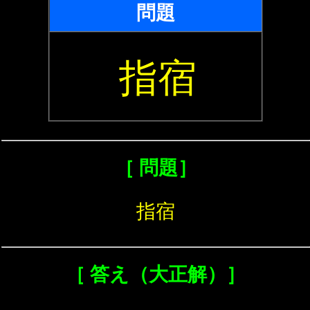
問題
指宿
［ 問題］
指宿
［ 答え（大正解）］