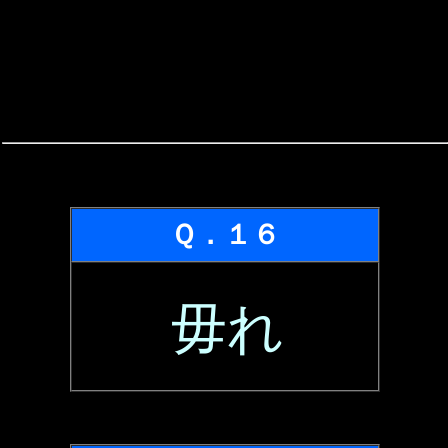
Ｑ．１６
毋れ