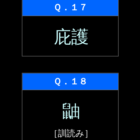
Ｑ．１７
庇護
Ｑ．１８
鼬
［訓読み］