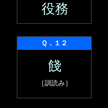
役務
Ｑ．１２
餞
［訓読み］