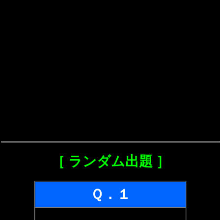
［ ランダム出題 ］
Ｑ．１