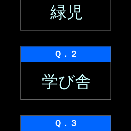
緑児
Ｑ．２
学び舎
Ｑ．３