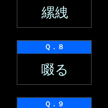
縲絏
Ｑ．８
啜る
Ｑ．９