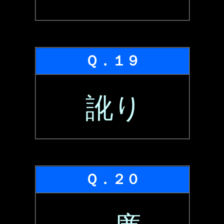
Ｑ．１９
訛り
Ｑ．２０