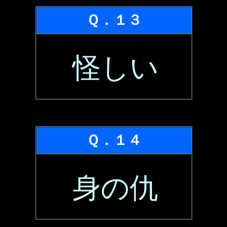
Ｑ．１３
怪しい
Ｑ．１４
身の仇