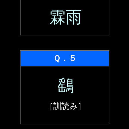
霖雨
Ｑ．５
鷂
［訓読み］