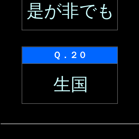
是が非でも
Ｑ．２０
生国