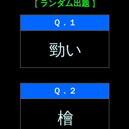
［ ランダム出題 ］
Ｑ．１
勁い
Ｑ．２
檜