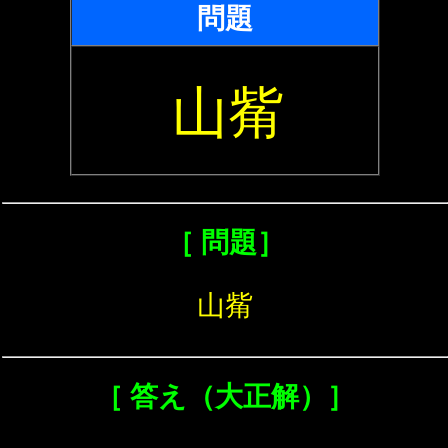
問題
山觜
［ 問題］
山觜
［ 答え（大正解）］