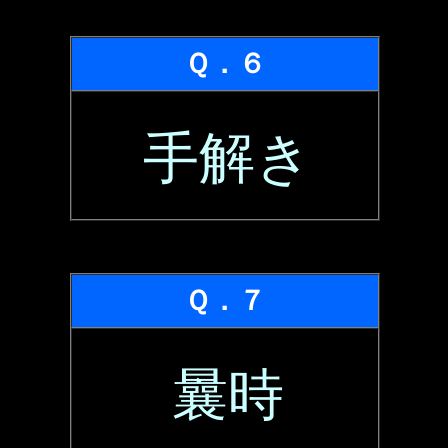
Ｑ．６
手解き
Ｑ．７
曩時