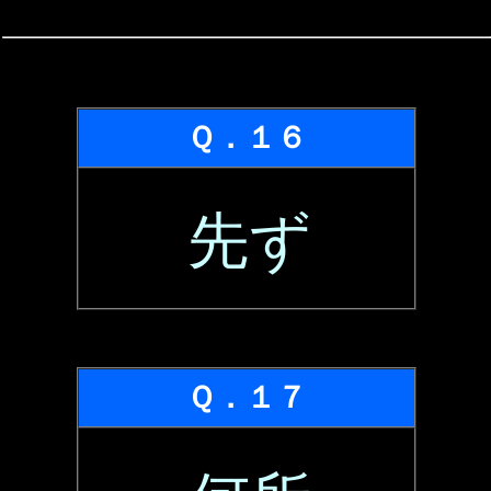
Ｑ．１６
先ず
Ｑ．１７