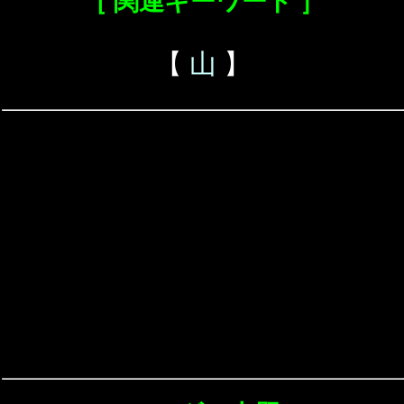
［ 関連キーワード ］
【
山
】