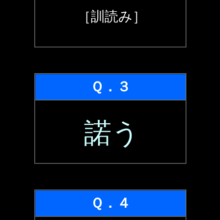
［訓読み］
Ｑ．３
諾う
Ｑ．４