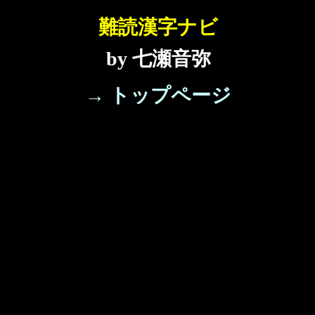
難読漢字ナビ
by 七瀬音弥
→ トップページ