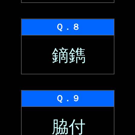
Ｑ．８
鏑鐫
Ｑ．９
脇付