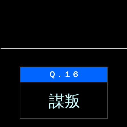
Ｑ．１６
謀叛