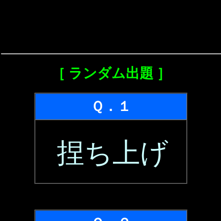
［ ランダム出題 ］
Ｑ．１
捏ち上げ