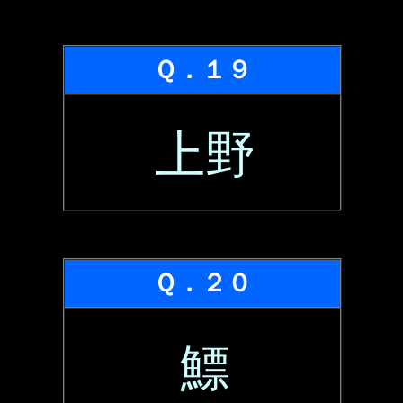
Ｑ．１９
上野
Ｑ．２０
鰾