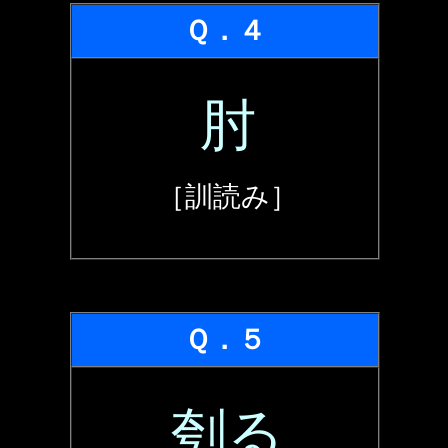
Ｑ．４
肘
［訓読み］
Ｑ．５
刳る