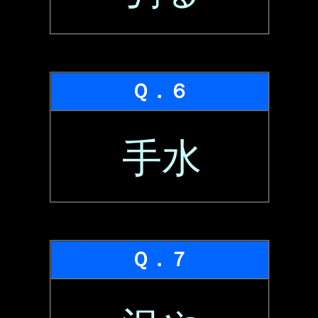
Ｑ．６
手水
Ｑ．７