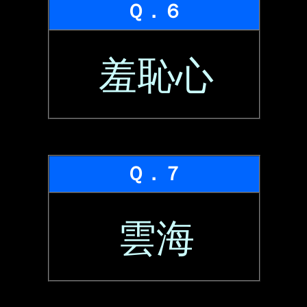
Ｑ．６
羞恥心
Ｑ．７
雲海