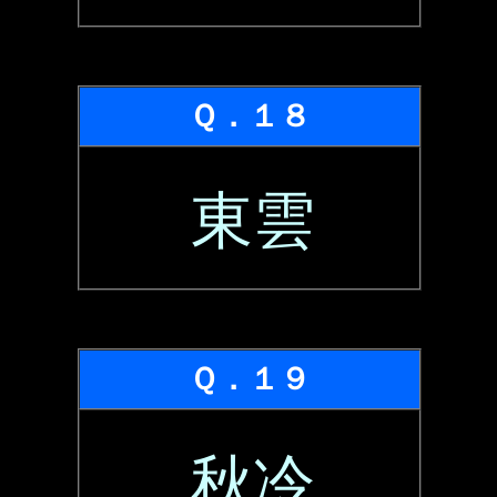
Ｑ．１８
東雲
Ｑ．１９
秋冷