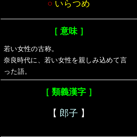
○
いらつめ
［ 意味 ］
若い女性の古称。
奈良時代に、若い女性を親しみ込めて言
った語。
［ 類義漢字 ］
【
郎子
】