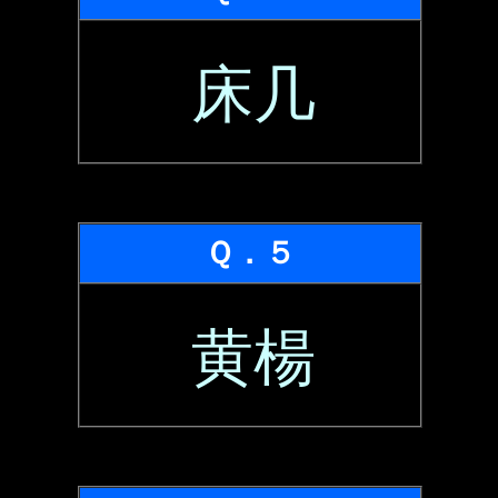
床几
Ｑ．５
黄楊