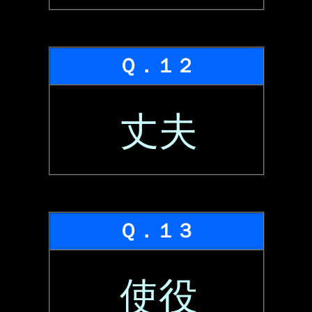
Ｑ．１２
丈夫
Ｑ．１３
使役