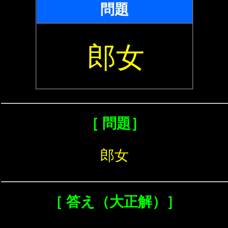
問題
郎女
［ 問題］
郎女
［ 答え（大正解）］