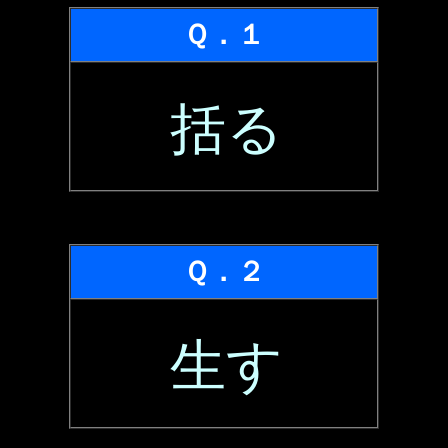
Ｑ．１
括る
Ｑ．２
生す