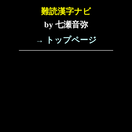
難読漢字ナビ
by 七瀬音弥
→ トップページ