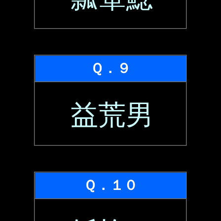
Ｑ．９
益荒男
Ｑ．１０