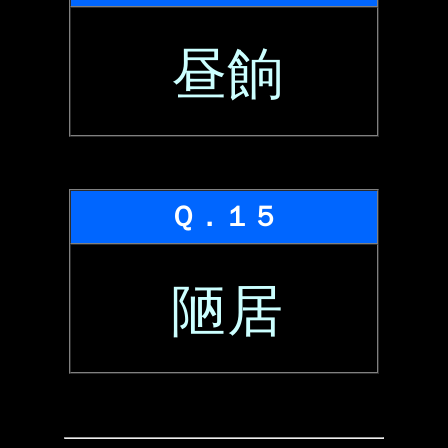
昼餉
Ｑ．１５
陋居