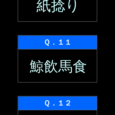
紙捻り
Ｑ．１１
鯨飲馬食
Ｑ．１２