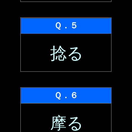
Ｑ．５
捻る
Ｑ．６
摩る