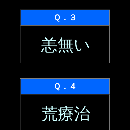
Ｑ．３
恙無い
Ｑ．４
荒療治