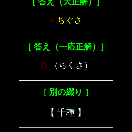
［ 答え（大正解）］
○
ちぐさ
［ 答え（一応正解）］
△
（ちくさ）
［ 別の綴り ］
【
千種
】