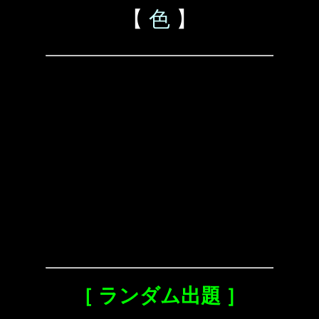
【
色
】
［ ランダム出題 ］