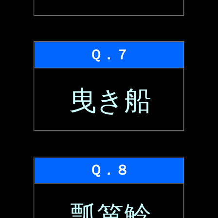
Ｑ．７
曳き船
Ｑ．８
瓢箪鯰