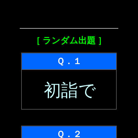
［ ランダム出題 ］
Ｑ．１
初詣で
Ｑ．２