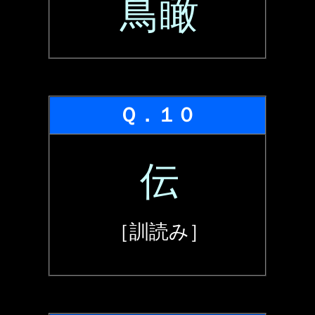
鳥瞰
Ｑ．１０
伝
［訓読み］