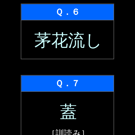
Ｑ．６
茅花流し
Ｑ．７
蓋
［訓読み］