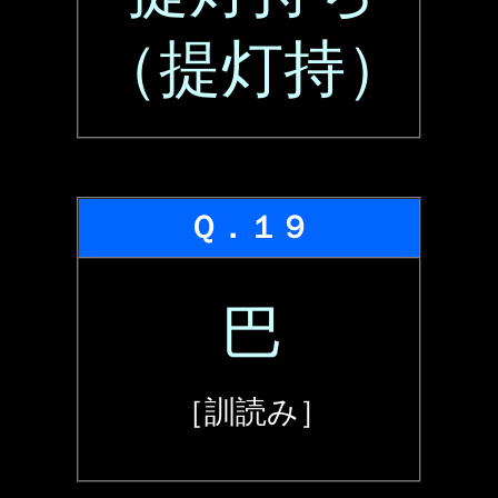
（提灯持）
Ｑ．１９
巴
［訓読み］