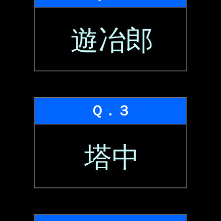
遊冶郎
Ｑ．３
塔中