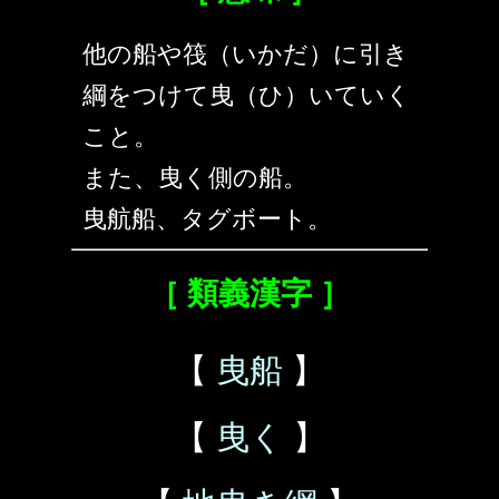
他の船や筏（いかだ）に引き
綱をつけて曳（ひ）いていく
こと。
また、曳く側の船。
曳航船、タグボート。
［ 類義漢字 ］
【
曳船
】
【
曳く
】