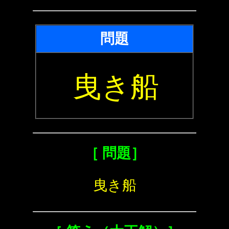
問題
曳き船
［ 問題］
曳き船