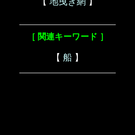
【
地曳き網
】
［ 関連キーワード ］
【
船
】