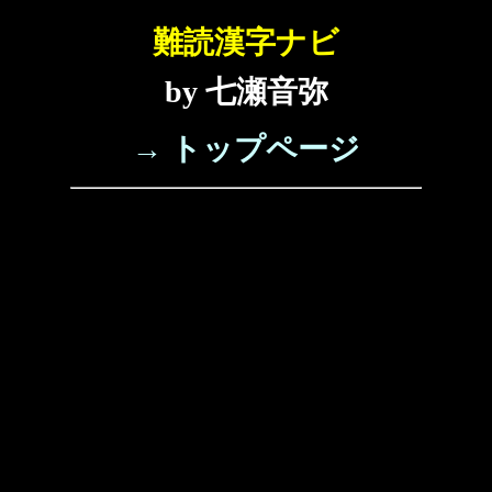
難読漢字ナビ
by 七瀬音弥
→ トップページ