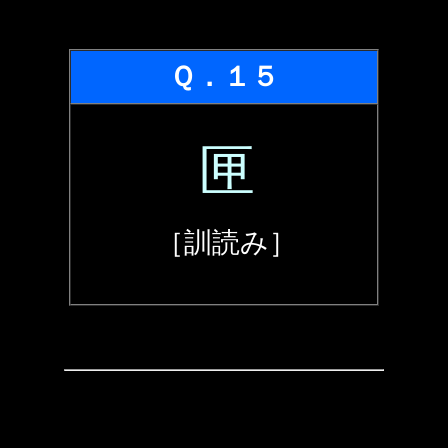
Ｑ．１５
匣
［訓読み］