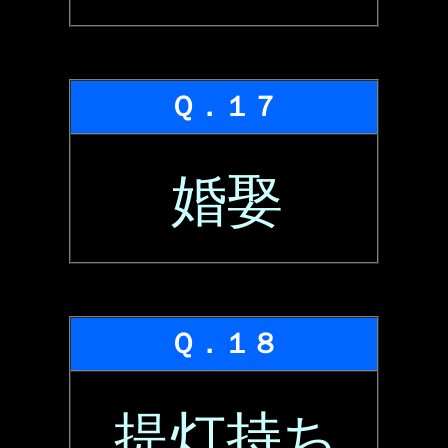
Ｑ．１７
婚娶
Ｑ．１８
提灯持ち