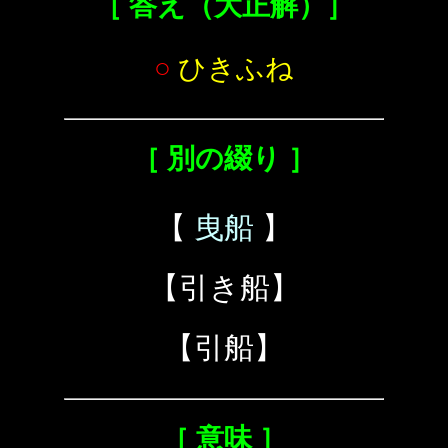
［ 答え（大正解）］
○
ひきふね
［ 別の綴り ］
【
曳船
】
【引き船】
【引船】
［ 意味 ］