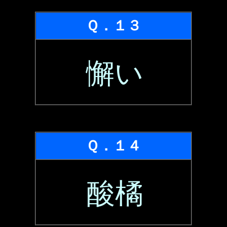
Ｑ．１３
懈い
Ｑ．１４
酸橘