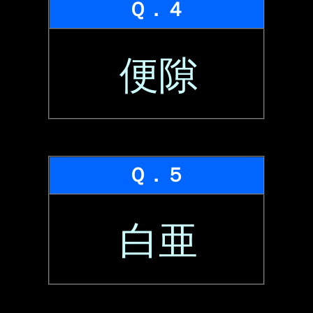
Ｑ．４
便隙
Ｑ．５
白亜