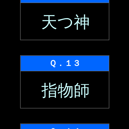
天つ神
Ｑ．１３
指物師