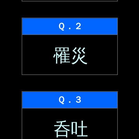
Ｑ．２
罹災
Ｑ．３
呑吐