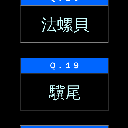
法螺貝
Ｑ．１９
驥尾