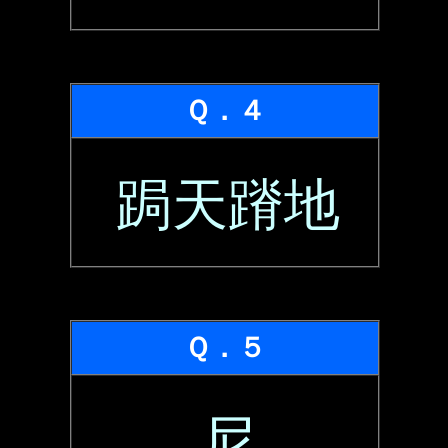
Ｑ．４
跼天蹐地
Ｑ．５
尼