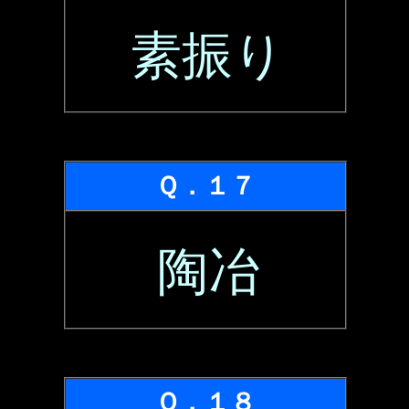
素振り
Ｑ．１７
陶冶
Ｑ．１８