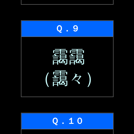
Ｑ．９
靄靄
（靄々）
Ｑ．１０