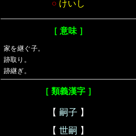
○
けいし
［ 意味 ］
家を継ぐ子。
跡取り。
跡継ぎ。
［ 類義漢字 ］
【
嗣子
】
【
世嗣
】