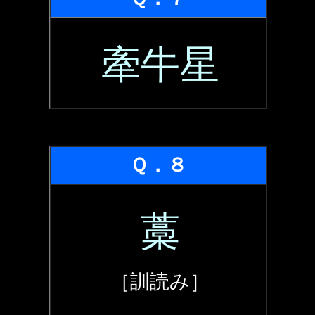
牽牛星
Ｑ．８
藁
［訓読み］