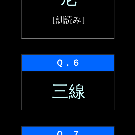
［訓読み］
Ｑ．６
三線
Ｑ．７