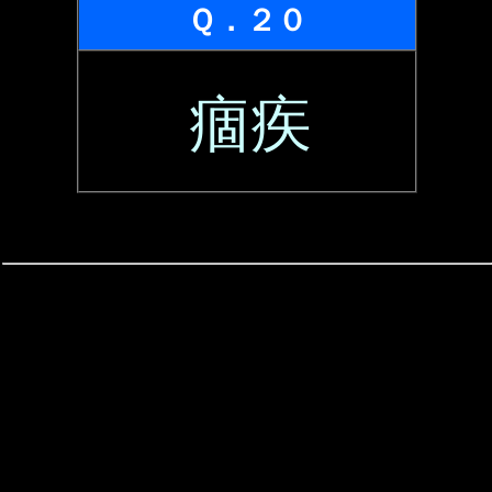
Ｑ．２０
痼疾