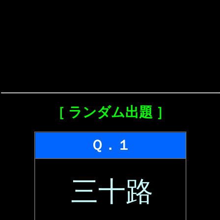
［ ランダム出題 ］
Ｑ．１
三十路