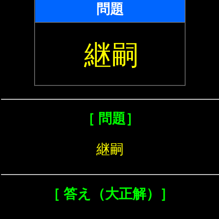
問題
継嗣
［ 問題］
継嗣
［ 答え（大正解）］