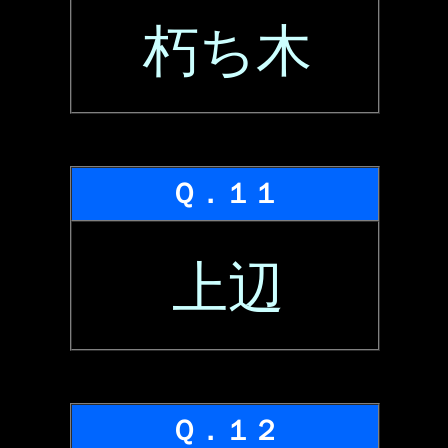
朽ち木
Ｑ．１１
上辺
Ｑ．１２