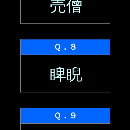
売僧
Ｑ．８
睥睨
Ｑ．９