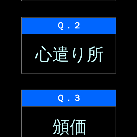
Ｑ．２
心遣り所
Ｑ．３
頒価