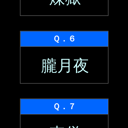
Ｑ．６
朧月夜
Ｑ．７