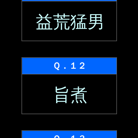
益荒猛男
Ｑ．１２
旨煮