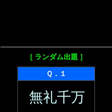
［ ランダム出題 ］
Ｑ．１
無礼千万