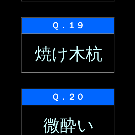
Ｑ．１９
焼け木杭
Ｑ．２０
微酔い