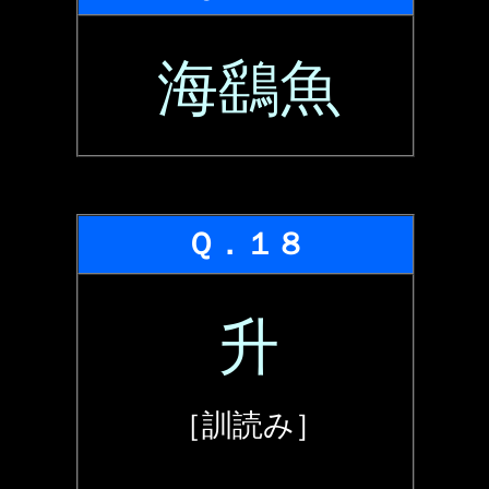
海鷂魚
Ｑ．１８
升
［訓読み］