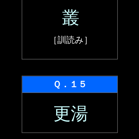
叢
［訓読み］
Ｑ．１５
更湯