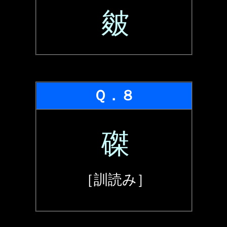
皴
Ｑ．８
磔
［訓読み］