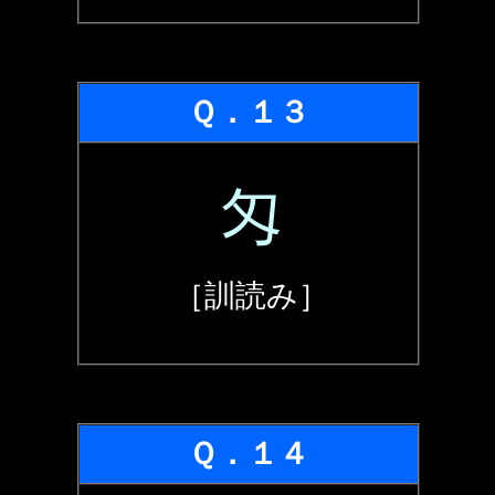
Ｑ．１３
匁
［訓読み］
Ｑ．１４