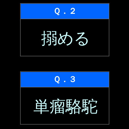
Ｑ．２
搦める
Ｑ．３
単瘤駱駝