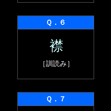
Ｑ．６
襟
［訓読み］
Ｑ．７