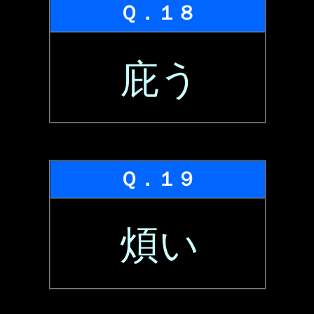
Ｑ．１８
庇う
Ｑ．１９
煩い