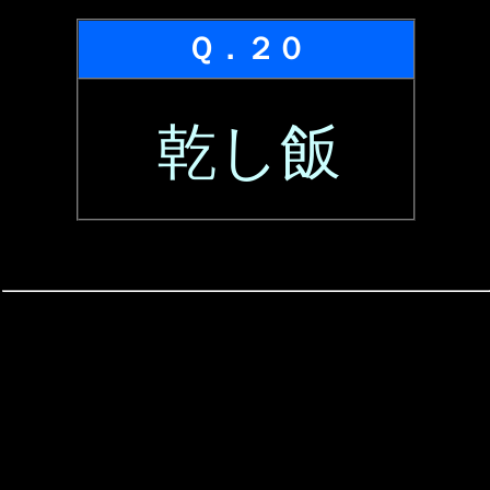
Ｑ．２０
乾し飯