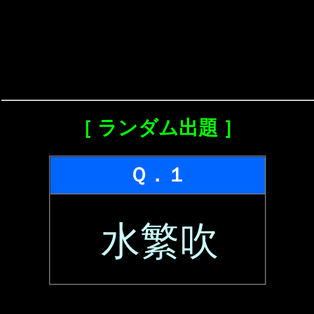
［ ランダム出題 ］
Ｑ．１
水繁吹