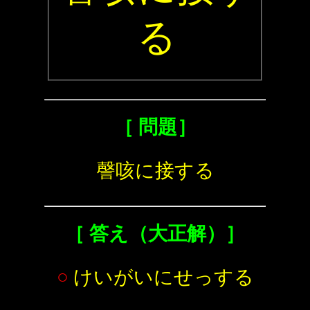
る
［ 問題］
謦咳に接する
［ 答え（大正解）］
○
けいがいにせっする