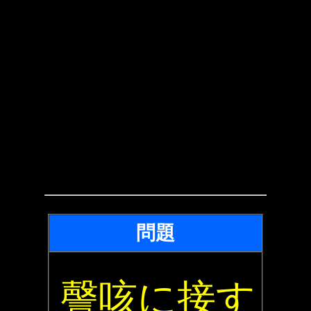
問題
謦咳に接す