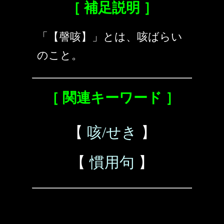
［ 補足説明 ］
「【謦咳】」とは、咳ばらい
のこと。
［ 関連キーワード ］
【
咳/せき
】
【
慣用句
】