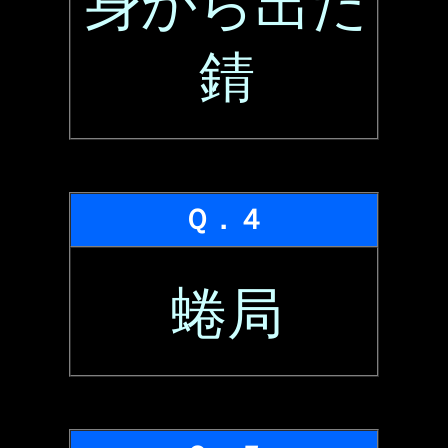
身から出た
錆
Ｑ．４
蜷局