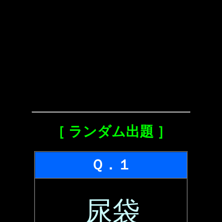
［ ランダム出題 ］
Ｑ．１
尿袋