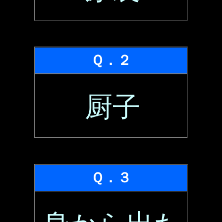
Ｑ．２
厨子
Ｑ．３