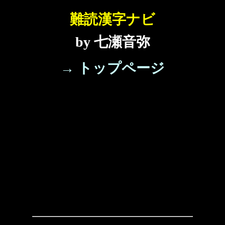
難読漢字ナビ
by 七瀬音弥
→ トップページ