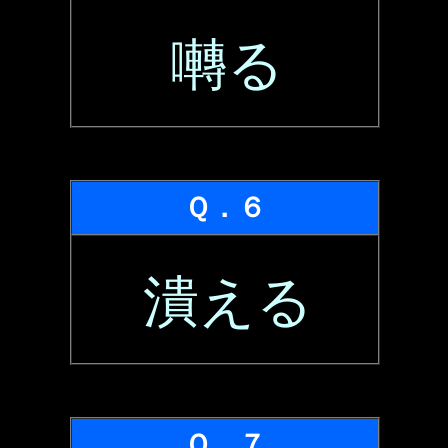
囀る
Ｑ．６
潰える
Ｑ．７