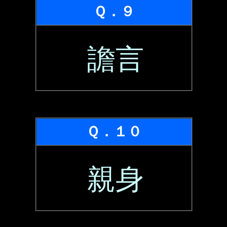
Ｑ．９
譫言
Ｑ．１０
親身