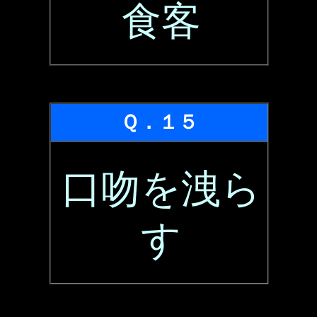
食客
Ｑ．１５
口吻を洩ら
す