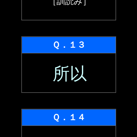
［訓読み］
Ｑ．１３
所以
Ｑ．１４