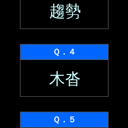
趨勢
Ｑ．４
木沓
Ｑ．５