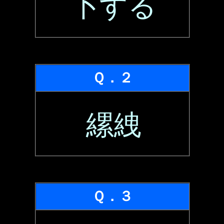
卜する
Ｑ．２
縲絏
Ｑ．３