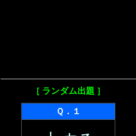
［ ランダム出題 ］
Ｑ．１