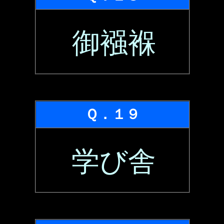
御襁褓
Ｑ．１９
学び舎