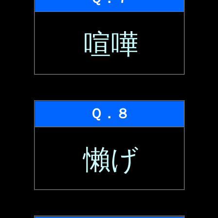
喧嘩
Ｑ．８
懶げ