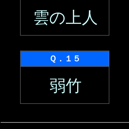
雲の上人
Ｑ．１５
弱竹