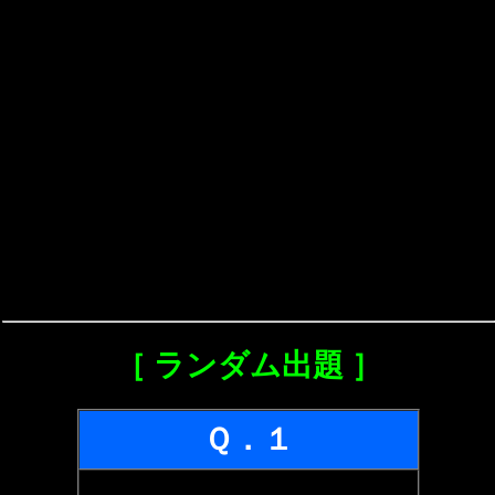
［ ランダム出題 ］
Ｑ．１