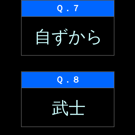
Ｑ．７
自ずから
Ｑ．８
武士