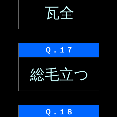
瓦全
Ｑ．１７
総毛立つ
Ｑ．１８