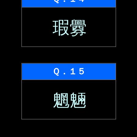
瑕釁
Ｑ．１５
魍魎