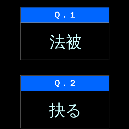
Ｑ．１
法被
Ｑ．２
抉る