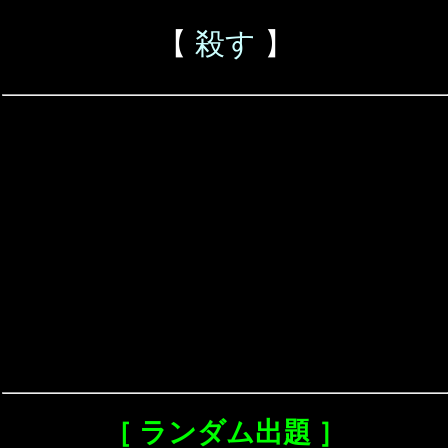
【
殺す
】
［ ランダム出題 ］