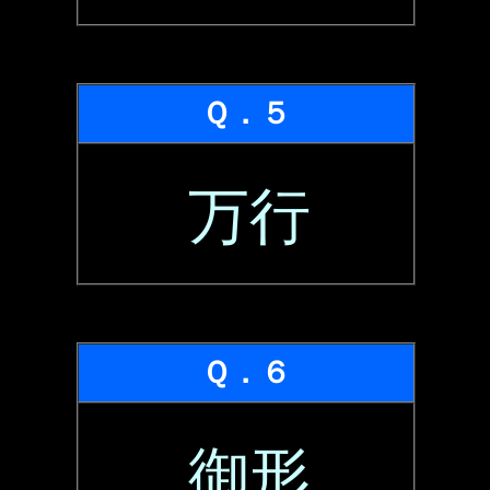
Ｑ．５
万行
Ｑ．６
御形