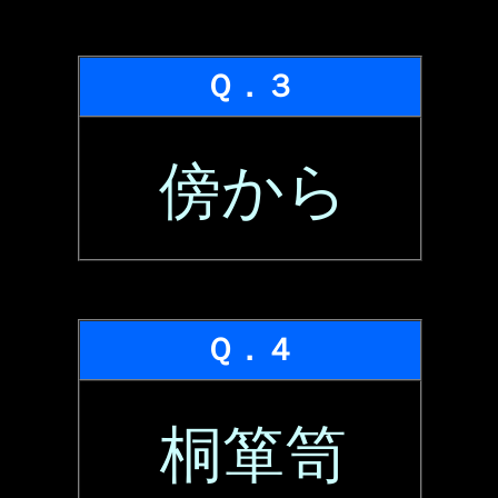
Ｑ．３
傍から
Ｑ．４
桐箪笥