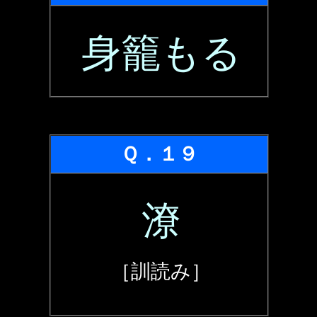
身籠もる
Ｑ．１９
潦
［訓読み］