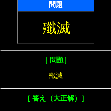
問題
殲滅
［ 問題］
殲滅
［ 答え（大正解）］