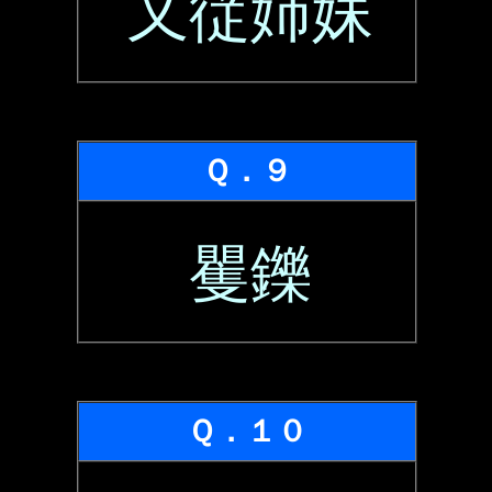
又従姉妹
Ｑ．９
矍鑠
Ｑ．１０