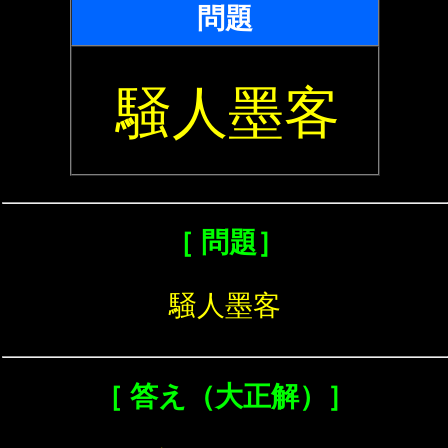
問題
騒人墨客
［ 問題］
騒人墨客
［ 答え（大正解）］