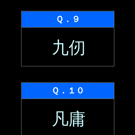
Ｑ．９
九仞
Ｑ．１０
凡庸