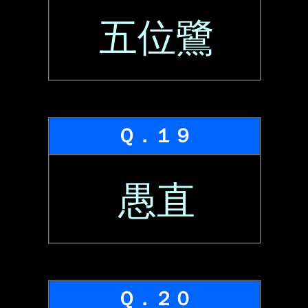
五位鷺
Ｑ．１９
愚直
Ｑ．２０