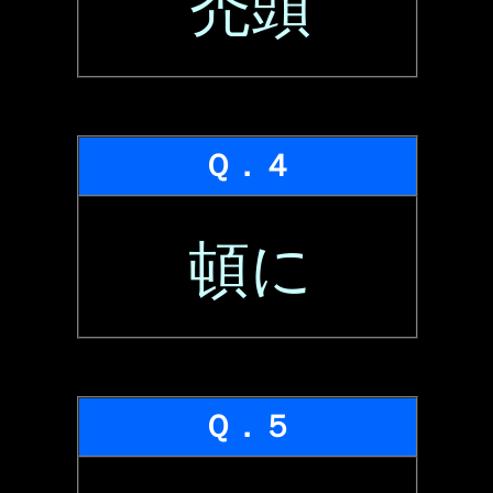
禿頭
Ｑ．４
頓に
Ｑ．５