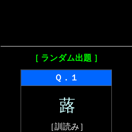
［ ランダム出題 ］
Ｑ．１
蕗
［訓読み］