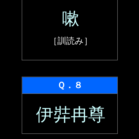
嗽
［訓読み］
Ｑ．８
伊弉冉尊