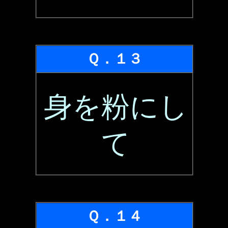
Ｑ．１３
身を粉にし
て
Ｑ．１４