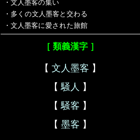
・文人墨客の集い
・多くの文人墨客と交わる
・文人墨客に愛された旅館
［ 類義漢字 ］
【
文人墨客
】
【
騒人
】
【
騒客
】
【
墨客
】