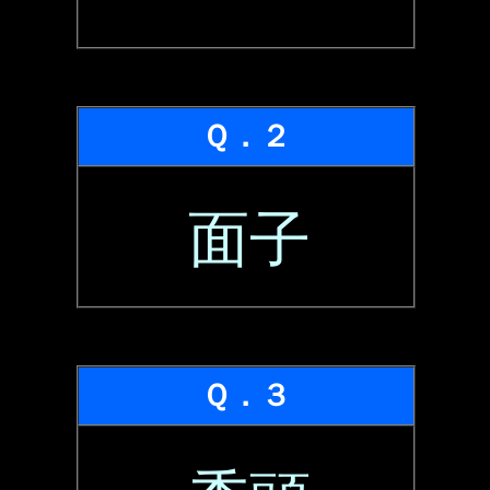
Ｑ．２
面子
Ｑ．３