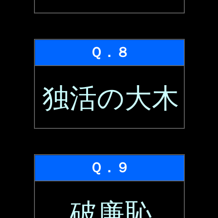
Ｑ．８
独活の大木
Ｑ．９
破廉恥