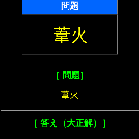
問題
葦火
［ 問題］
葦火
［ 答え（大正解）］