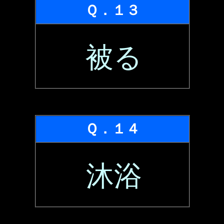
Ｑ．１３
被る
Ｑ．１４
沐浴