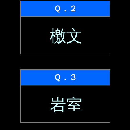
Ｑ．２
檄文
Ｑ．３
岩室