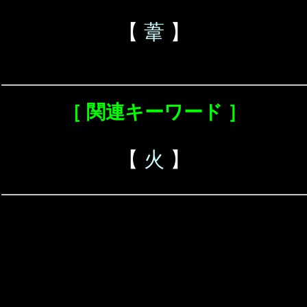
【
葦
】
［ 関連キーワード ］
【
火
】