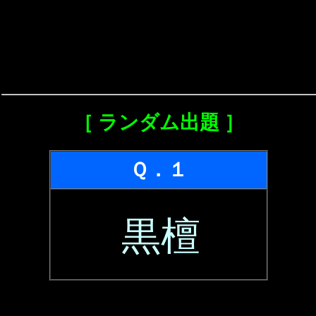
［ ランダム出題 ］
Ｑ．１
黒檀