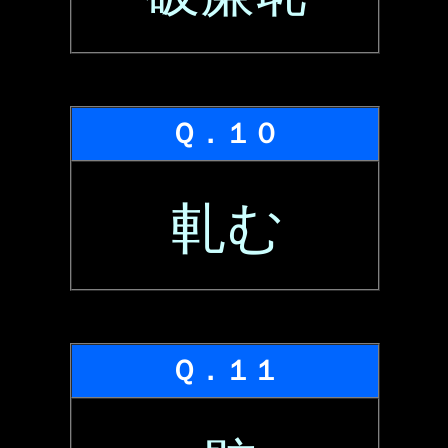
Ｑ．１０
軋む
Ｑ．１１