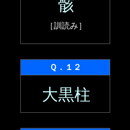
骸
［訓読み］
Ｑ．１２
大黒柱