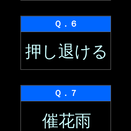
Ｑ．６
押し退ける
Ｑ．７
催花雨