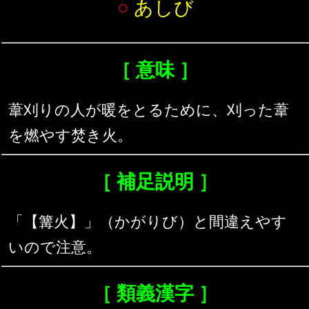
○
あしび
［ 意味 ］
葦刈りの人が暖をとるために、刈った葦
を燃やす焚き火。
［ 補足説明 ］
「【篝火】」（かがりび）と間違えやす
いので注意。
［ 類義漢字 ］