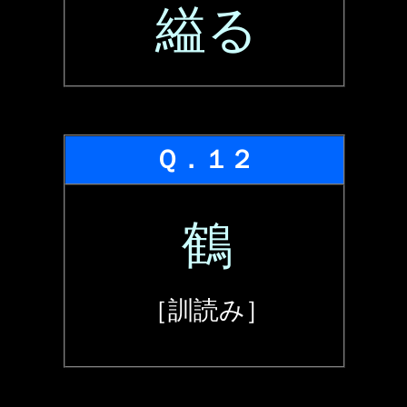
縊る
Ｑ．１２
鶴
［訓読み］