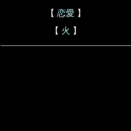
【
恋愛
】
【
火
】