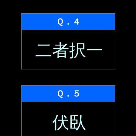
Ｑ．４
二者択一
Ｑ．５
伏臥