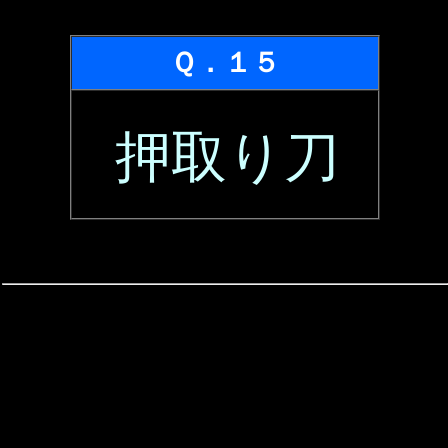
Ｑ．１５
押取り刀