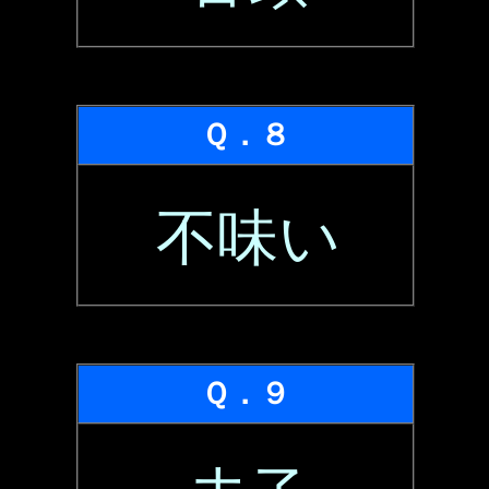
Ｑ．８
不味い
Ｑ．９