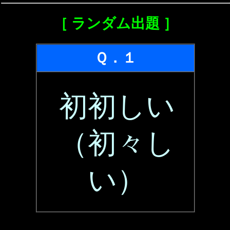
［ ランダム出題 ］
Ｑ．１
初初しい
（初々し
い）