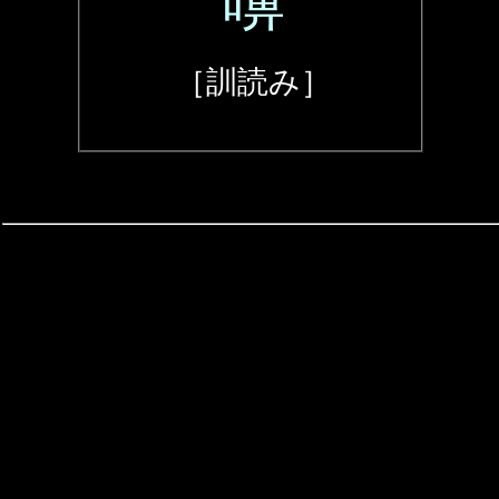
嚊
［訓読み］