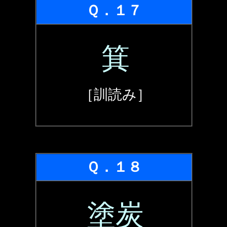
Ｑ．１７
箕
［訓読み］
Ｑ．１８
塗炭