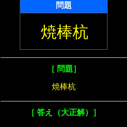
問題
焼棒杭
［ 問題］
焼棒杭
［ 答え（大正解）］