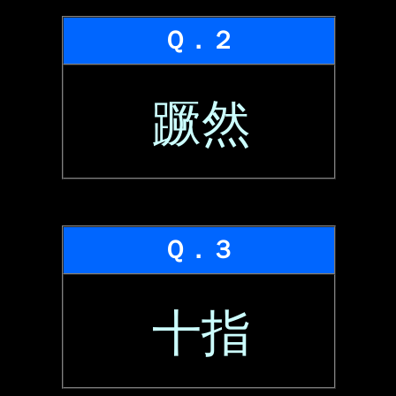
Ｑ．２
蹶然
Ｑ．３
十指