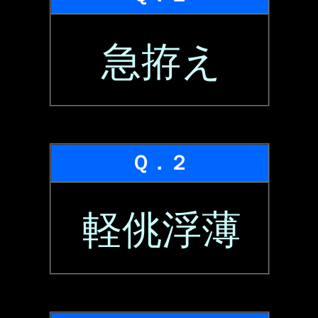
急拵え
Ｑ．２
軽佻浮薄