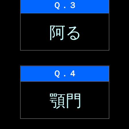
Ｑ．３
阿る
Ｑ．４
顎門