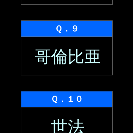
Ｑ．９
哥倫比亜
Ｑ．１０
世法