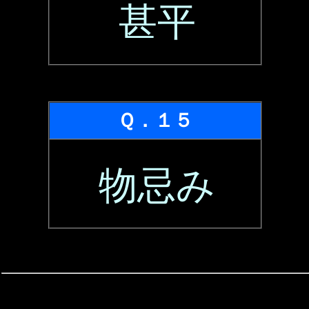
甚平
Ｑ．１５
物忌み