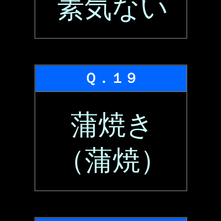
素気ない
Ｑ．１９
蒲焼き
（蒲焼）