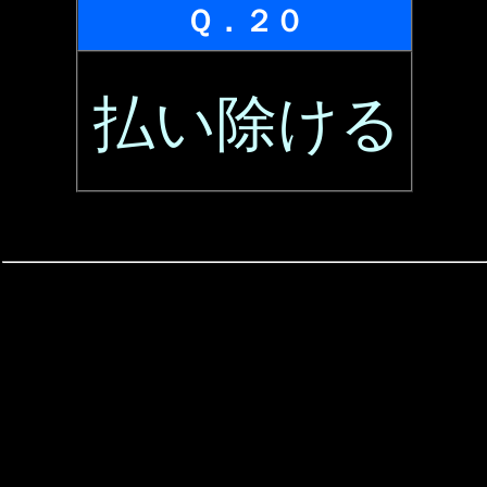
Ｑ．２０
払い除ける