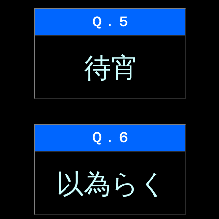
Ｑ．５
待宵
Ｑ．６
以為らく