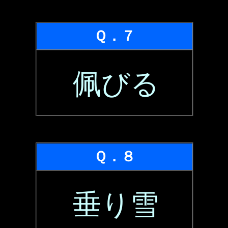
Ｑ．７
佩びる
Ｑ．８
垂り雪