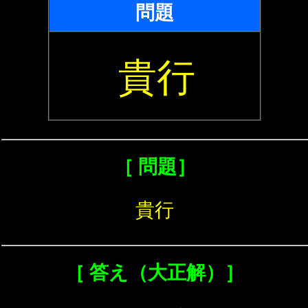
問題
貴行
［ 問題］
貴行
［ 答え（大正解）］