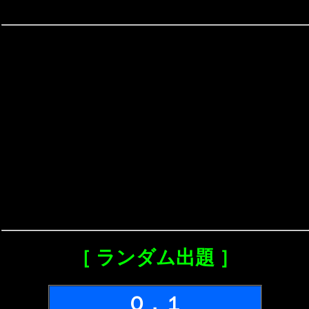
［ ランダム出題 ］
Ｑ．１