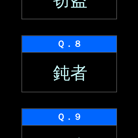
Ｑ．８
鈍者
Ｑ．９