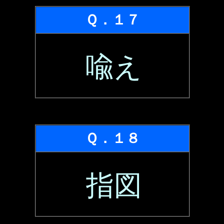
Ｑ．１７
喩え
Ｑ．１８
指図