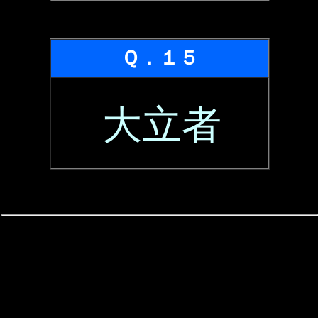
Ｑ．１５
大立者