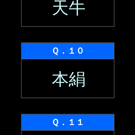
天牛
Ｑ．１０
本絹
Ｑ．１１