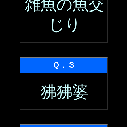
雑魚の魚交
じり
Ｑ．３
狒狒婆