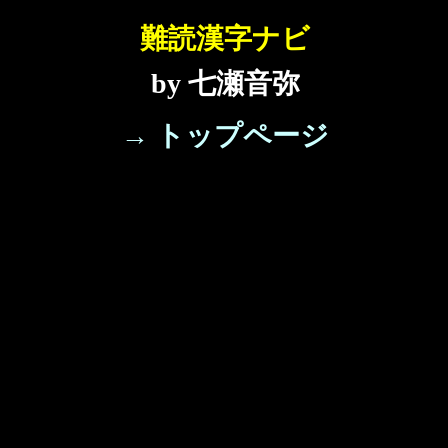
難読漢字ナビ
by 七瀬音弥
→ トップページ