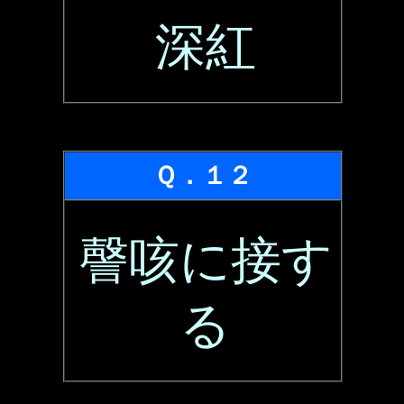
深紅
Ｑ．１２
謦咳に接す
る