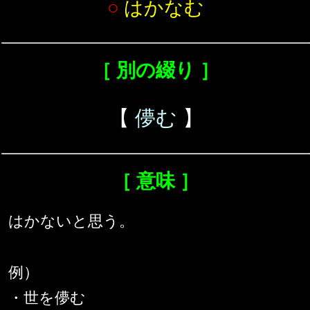
○
はかなむ
［ 別の綴り ］
【
儚む
】
［ 意味 ］
はかないと思う。
例）
・世を儚む