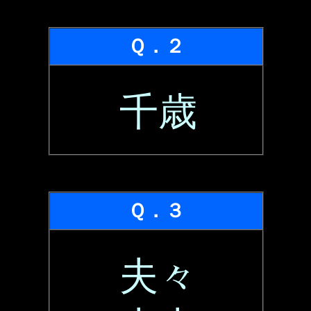
Ｑ．２
千歳
Ｑ．３
夫々