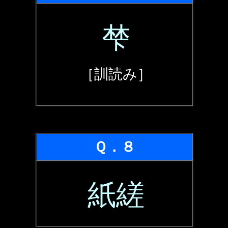
梺
［訓読み］
Ｑ．８
紙縒