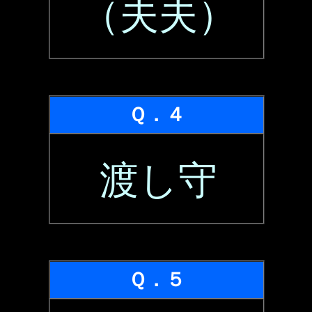
（夫夫）
Ｑ．４
渡し守
Ｑ．５