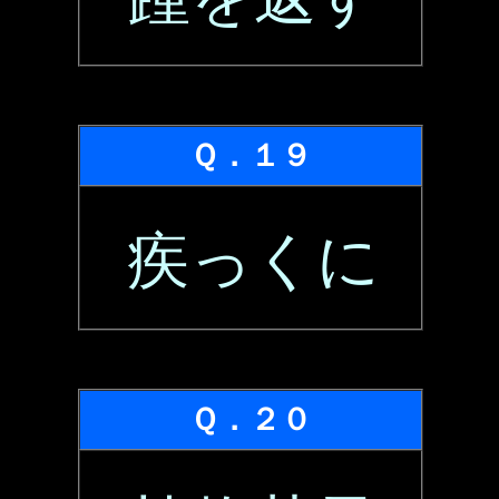
Ｑ．１９
疾っくに
Ｑ．２０