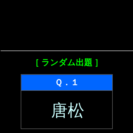
［ ランダム出題 ］
Ｑ．１
唐松