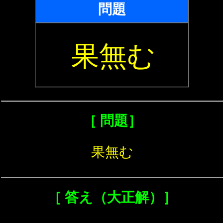
問題
果無む
［ 問題］
果無む
［ 答え（大正解）］