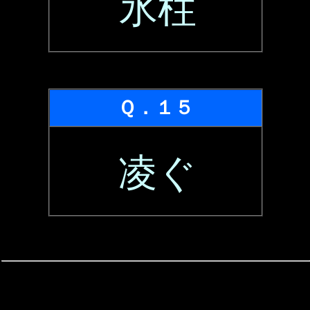
氷柱
Ｑ．１５
凌ぐ