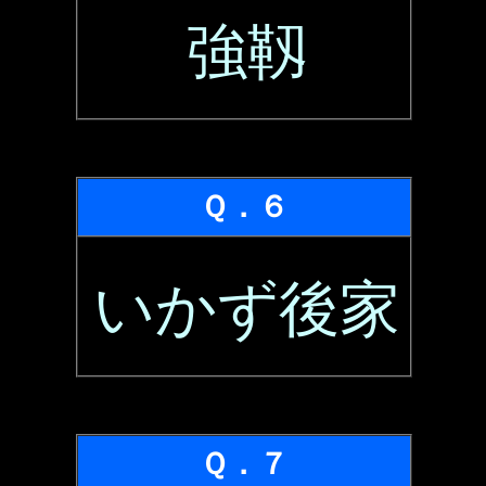
強靱
Ｑ．６
いかず後家
Ｑ．７