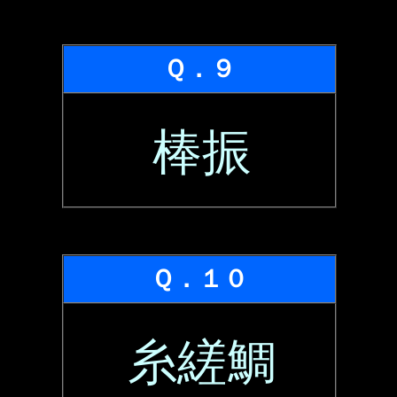
Ｑ．９
棒振
Ｑ．１０
糸縒鯛