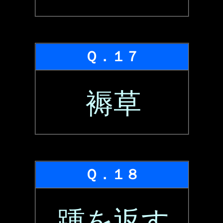
Ｑ．１７
褥草
Ｑ．１８
踵を返す