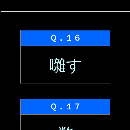
Ｑ．１６
囃す
Ｑ．１７