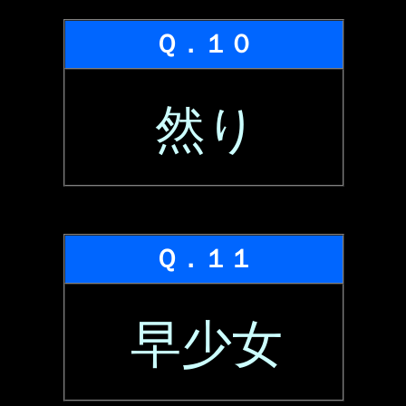
Ｑ．１０
然り
Ｑ．１１
早少女