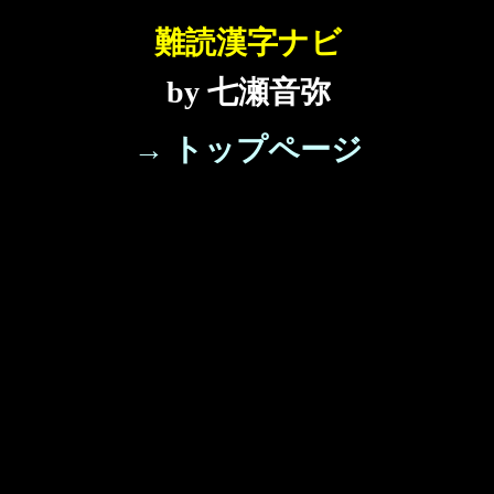
難読漢字ナビ
by 七瀬音弥
→ トップページ