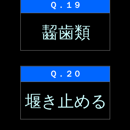
Ｑ．１９
齧歯類
Ｑ．２０
堰き止める