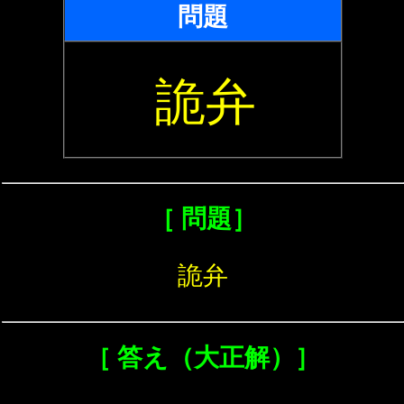
問題
詭弁
［ 問題］
詭弁
［ 答え（大正解）］