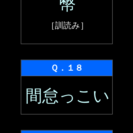
幣
［訓読み］
Ｑ．１８
間怠っこい