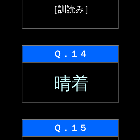
［訓読み］
Ｑ．１４
晴着
Ｑ．１５