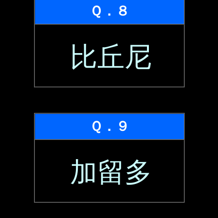
Ｑ．８
比丘尼
Ｑ．９
加留多