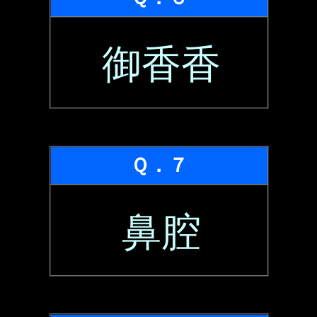
御香香
Ｑ．７
鼻腔