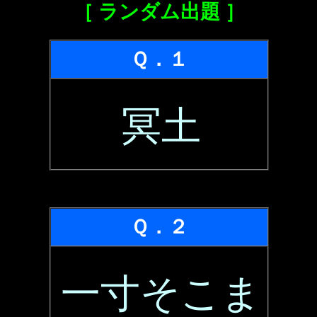
［ ランダム出題 ］
Ｑ．１
冥土
Ｑ．２
一寸そこま