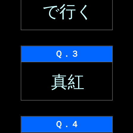
で行く
Ｑ．３
真紅
Ｑ．４