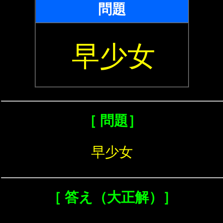
問題
早少女
［ 問題］
早少女
［ 答え（大正解）］