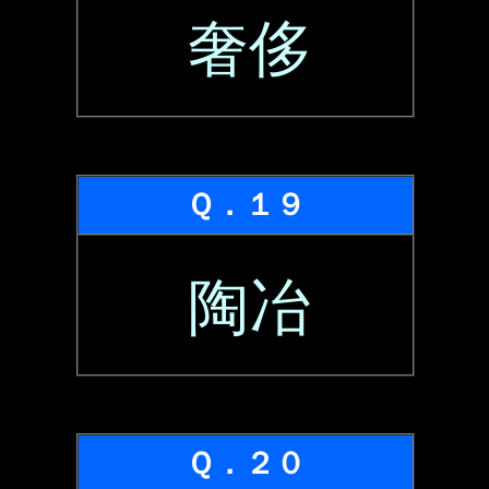
奢侈
Ｑ．１９
陶冶
Ｑ．２０