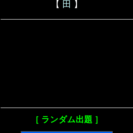
【
田
】
［ ランダム出題 ］