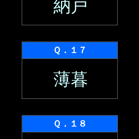
納戸
Ｑ．１７
薄暮
Ｑ．１８