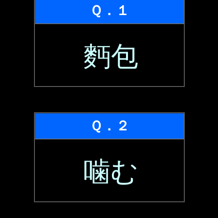
Ｑ．１
麪包
Ｑ．２
噛む