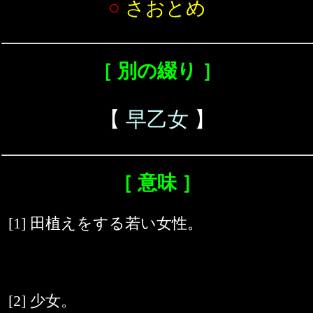
○
さおとめ
［ 別の綴り ］
【
早乙女
】
［ 意味 ］
[1] 田植えをする若い女性。
[2] 少女。