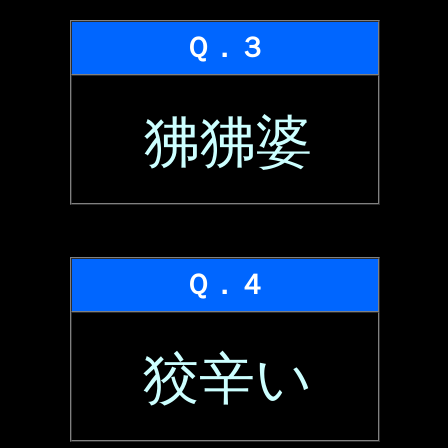
Ｑ．３
狒狒婆
Ｑ．４
狡辛い