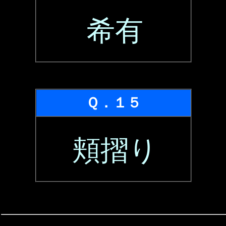
希有
Ｑ．１５
頬摺り