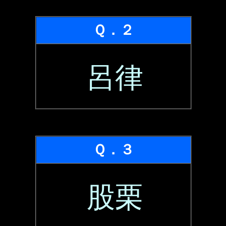
Ｑ．２
呂律
Ｑ．３
股栗