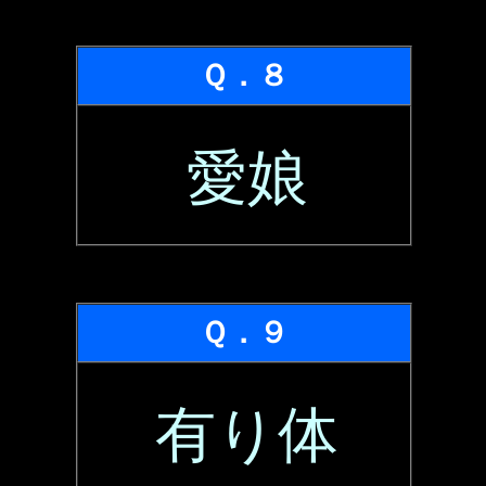
Ｑ．８
愛娘
Ｑ．９
有り体