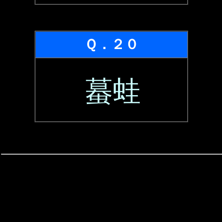
Ｑ．２０
蟇蛙