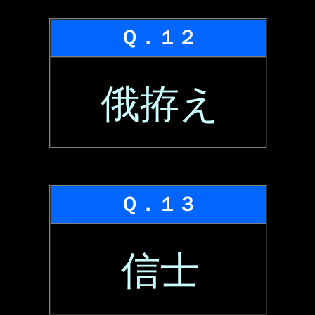
Ｑ．１２
俄拵え
Ｑ．１３
信士