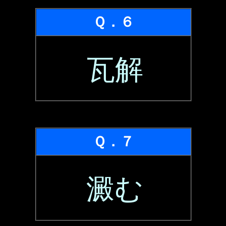
Ｑ．６
瓦解
Ｑ．７
澱む