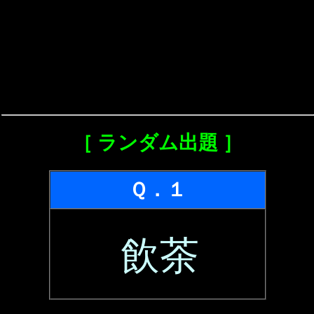
［ ランダム出題 ］
Ｑ．１
飲茶