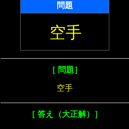
問題
空手
［ 問題］
空手
［ 答え（大正解）］