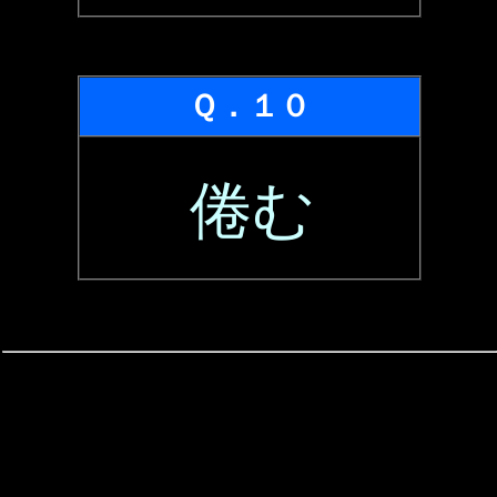
Ｑ．１０
倦む