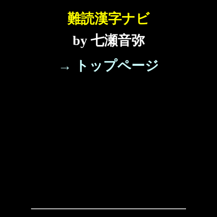
難読漢字ナビ
by 七瀬音弥
→ トップページ