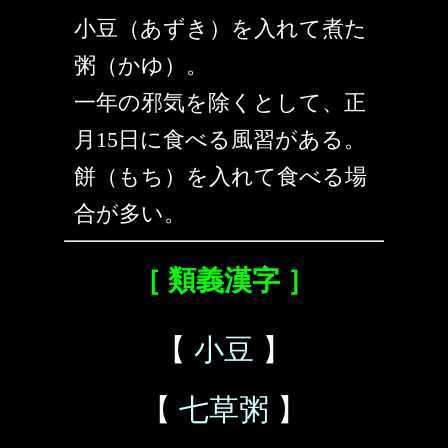
小豆（あずき）を入れて煮た
粥（かゆ）。
一年の邪気を除くとして、正
月15日に食べる風習がある。
餅（もち）を入れて食べる場
合が多い。
［ 類義漢字 ］
【
小豆
】
【
七草粥
】