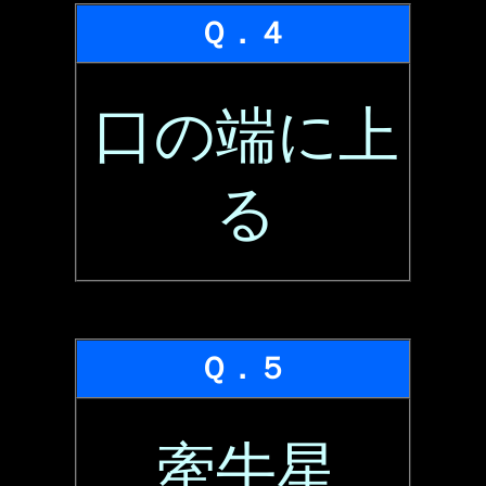
Ｑ．４
口の端に上
る
Ｑ．５
牽牛星