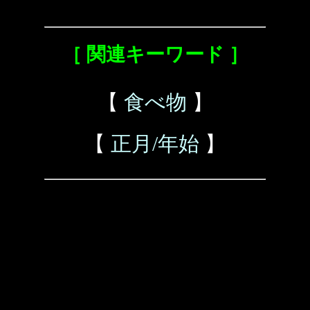
［ 関連キーワード ］
【
食べ物
】
【
正月/年始
】