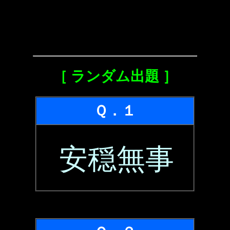
［ ランダム出題 ］
Ｑ．１
安穏無事