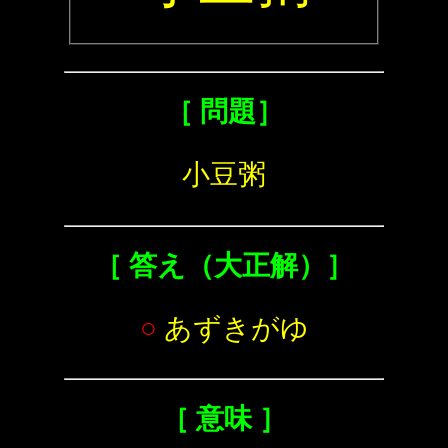
［ 問題］
小豆粥
［ 答え（大正解）］
○
あずきがゆ
［ 意味 ］