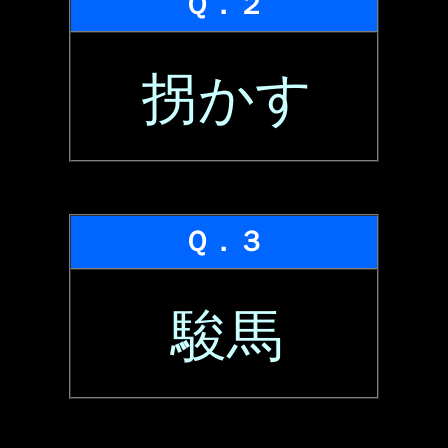
Ｑ．２
拐かす
Ｑ．３
駿馬