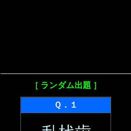
［ ランダム出題 ］
Ｑ．１