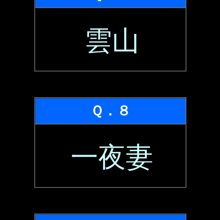
雲山
Ｑ．８
一夜妻