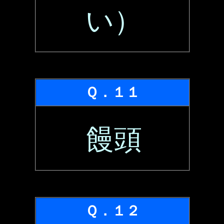
い）
Ｑ．１１
饅頭
Ｑ．１２