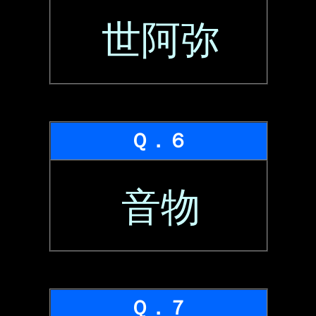
世阿弥
Ｑ．６
音物
Ｑ．７