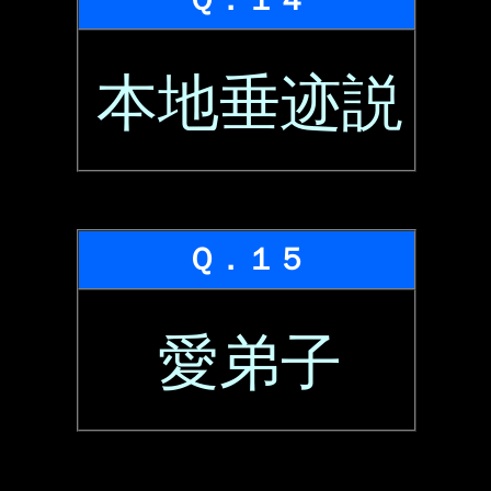
本地垂迹説
Ｑ．１５
愛弟子