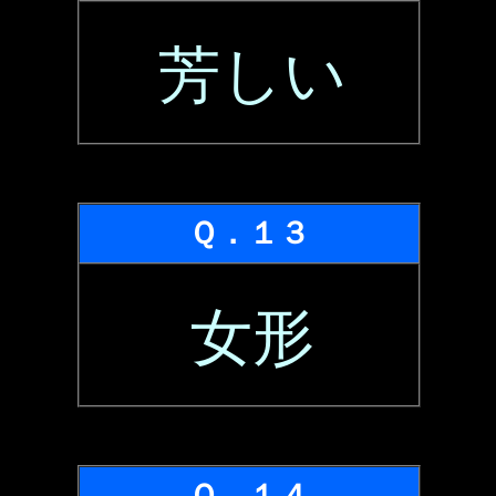
芳しい
Ｑ．１３
女形
Ｑ．１４