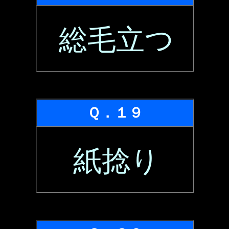
総毛立つ
Ｑ．１９
紙捻り