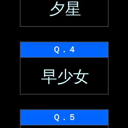
夕星
Ｑ．４
早少女
Ｑ．５