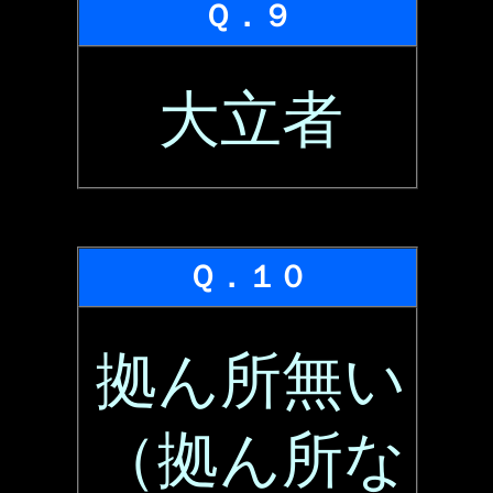
Ｑ．９
大立者
Ｑ．１０
拠ん所無い
（拠ん所な