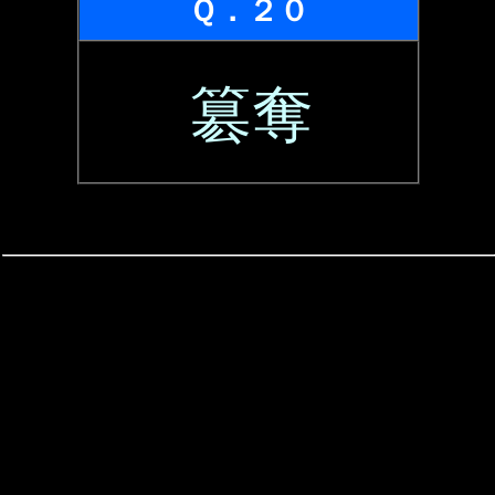
Ｑ．２０
簒奪