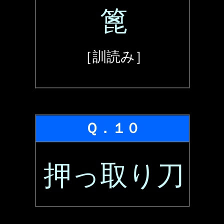
篦
［訓読み］
Ｑ．１０
押っ取り刀