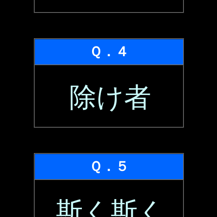
Ｑ．４
除け者
Ｑ．５
斯く斯く