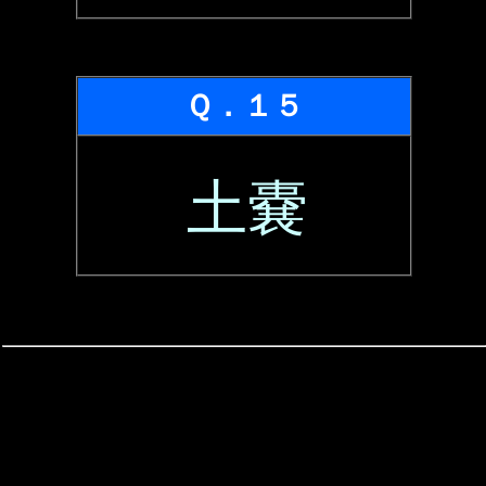
Ｑ．１５
土嚢