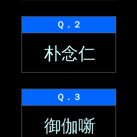
Ｑ．２
朴念仁
Ｑ．３
御伽噺