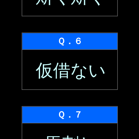
Ｑ．６
仮借ない
Ｑ．７