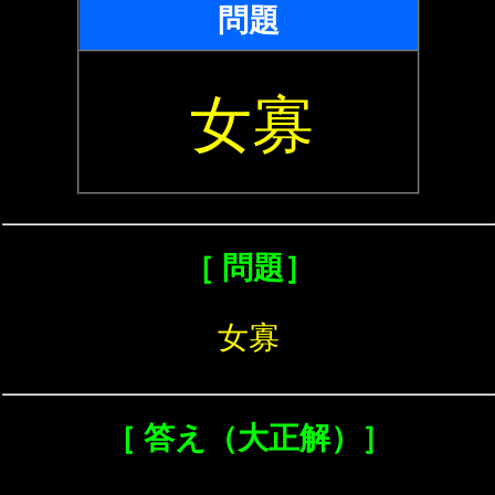
問題
女寡
［ 問題］
女寡
［ 答え（大正解）］