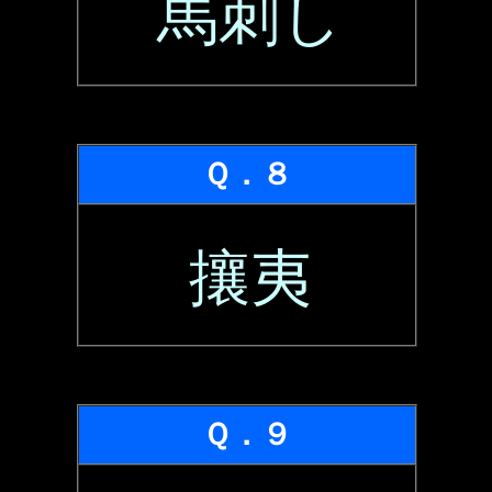
馬刺し
Ｑ．８
攘夷
Ｑ．９