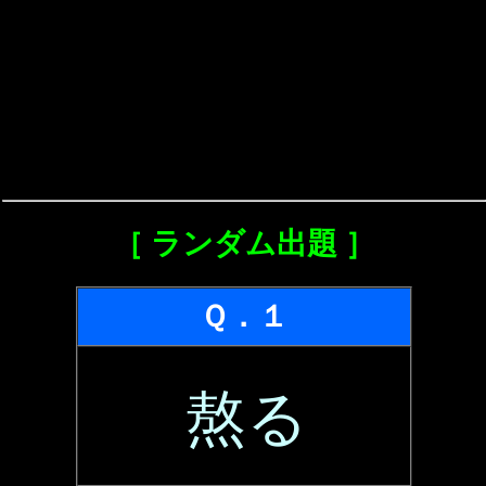
［ ランダム出題 ］
Ｑ．１
熬る