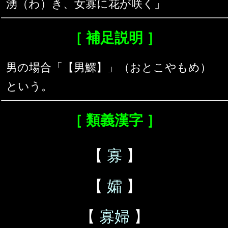
湧（わ）き、女寡に花が咲く」
［ 補足説明 ］
男の場合「【男鰥】」（おとこやもめ）
という。
［ 類義漢字 ］
【
寡
】
【
孀
】
【
寡婦
】