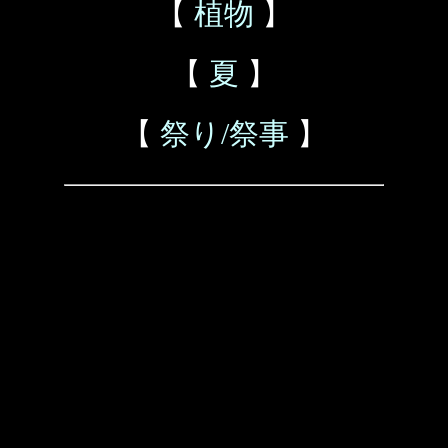
【
植物
】
【
夏
】
【
祭り/祭事
】