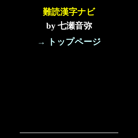
難読漢字ナビ
by 七瀬音弥
→ トップページ