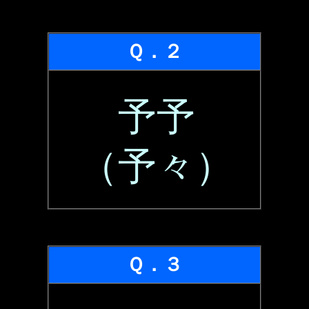
Ｑ．２
予予
（予々）
Ｑ．３