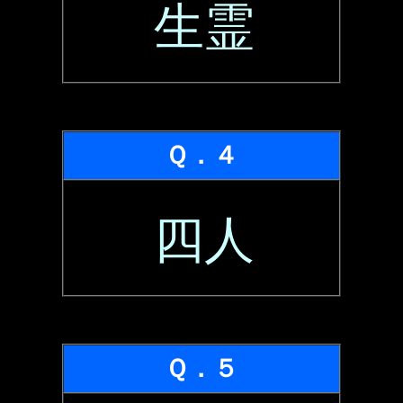
生霊
Ｑ．４
四人
Ｑ．５