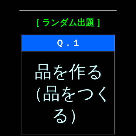
［ ランダム出題 ］
Ｑ．１
品を作る
（品をつく
る）