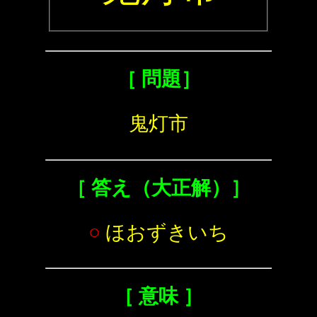
［ 問題］
鬼灯市
［ 答え（大正解）］
○
ほおずきいち
［ 意味 ］