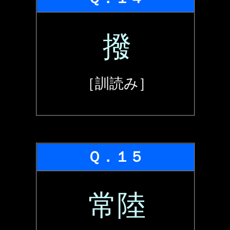
撥
［訓読み］
Ｑ．１５
常陸