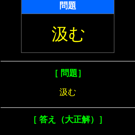
問題
汲む
［ 問題］
汲む
［ 答え（大正解）］