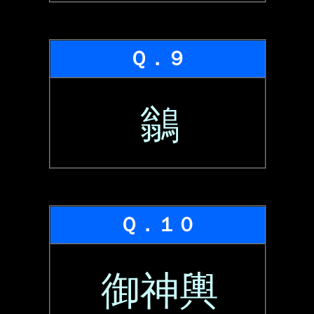
Ｑ．９
鶲
Ｑ．１０
御神輿