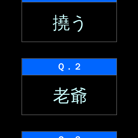
撓う
Ｑ．２
老爺