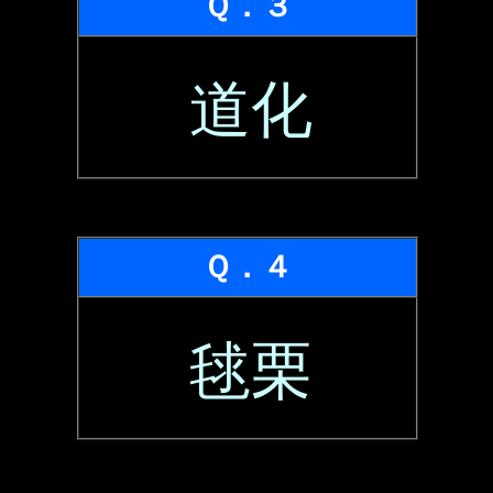
Ｑ．３
道化
Ｑ．４
毬栗