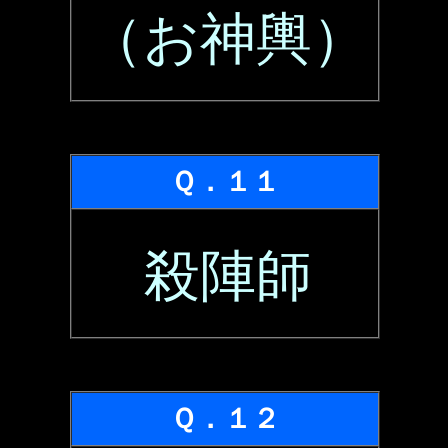
（お神輿）
Ｑ．１１
殺陣師
Ｑ．１２