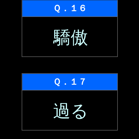
Ｑ．１６
驕傲
Ｑ．１７
過る