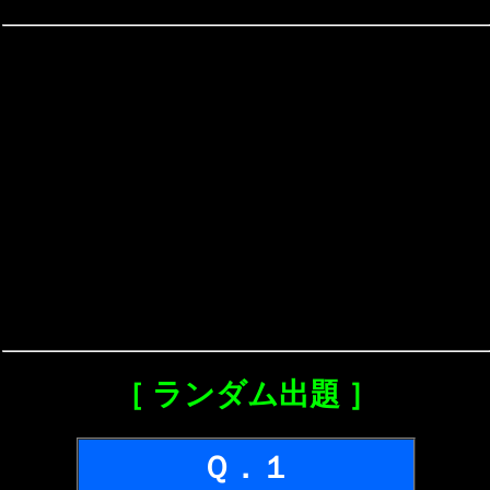
［ ランダム出題 ］
Ｑ．１