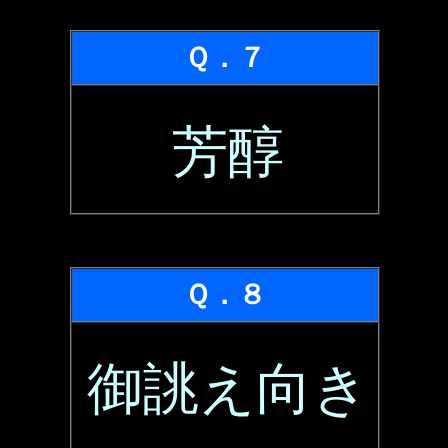
Ｑ．７
芳醇
Ｑ．８
御誂え向き