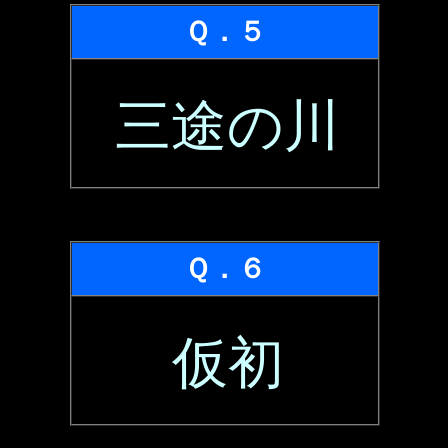
Ｑ．５
三途の川
Ｑ．６
仮初