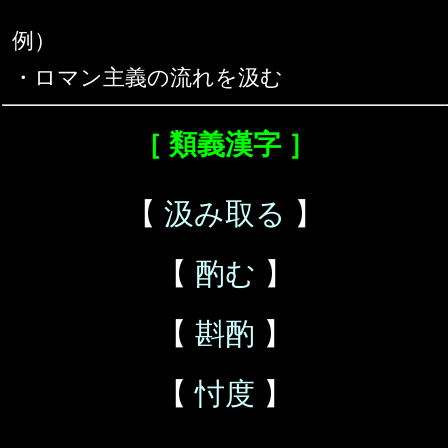
例）
・ロマン主義の流れを汲む
［ 類義漢字 ］
【
汲み取る
】
【
酌む
】
【
斟酌
】
【
忖度
】