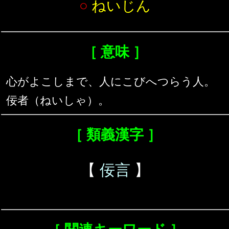
○
ねいじん
［ 意味 ］
心がよこしまで、人にこびへつらう人。
佞者（ねいしゃ）。
［ 類義漢字 ］
【
佞言
】