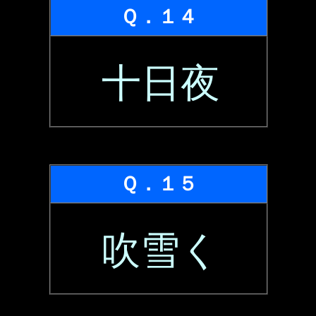
Ｑ．１４
十日夜
Ｑ．１５
吹雪く