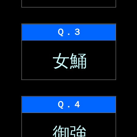
Ｑ．３
女鯒
Ｑ．４
御強