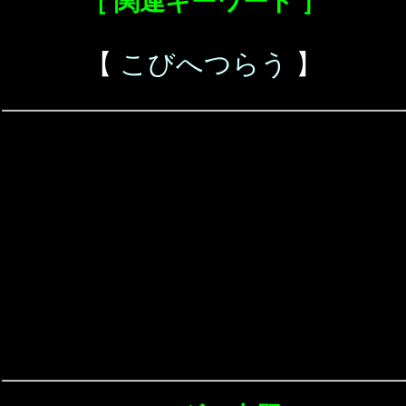
［ 関連キーワード ］
【
こびへつらう
】