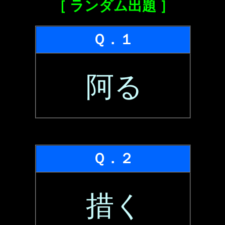
［ ランダム出題 ］
Ｑ．１
阿る
Ｑ．２
措く