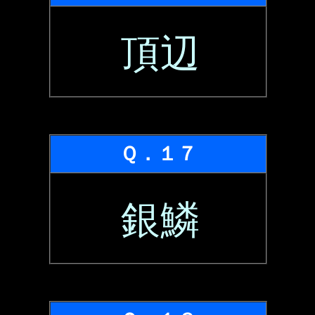
頂辺
Ｑ．１７
銀鱗