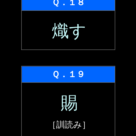
Ｑ．１８
熾す
Ｑ．１９
賜
［訓読み］