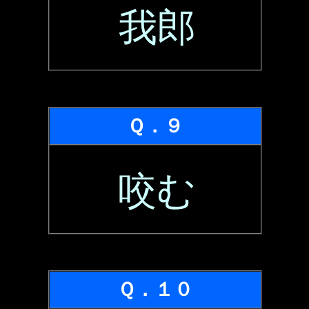
我郎
Ｑ．９
咬む
Ｑ．１０