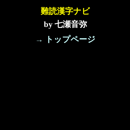
難読漢字ナビ
by 七瀬音弥
→ トップページ