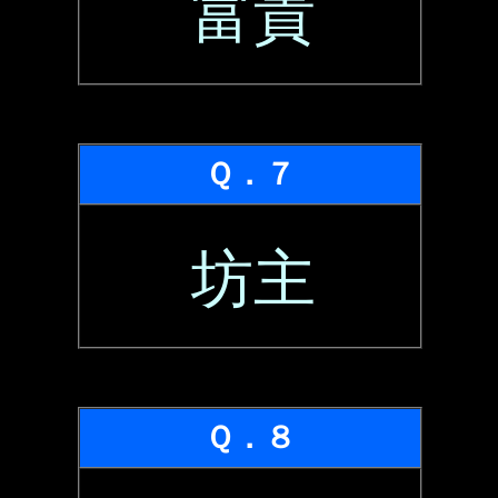
富貴
Ｑ．７
坊主
Ｑ．８