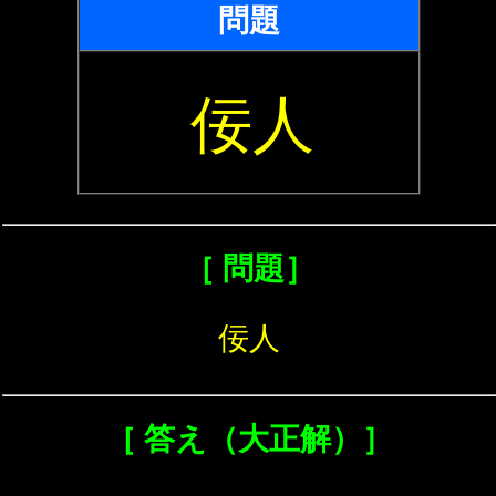
問題
佞人
［ 問題］
佞人
［ 答え（大正解）］