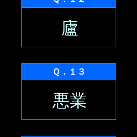
廬
Ｑ．１３
悪業