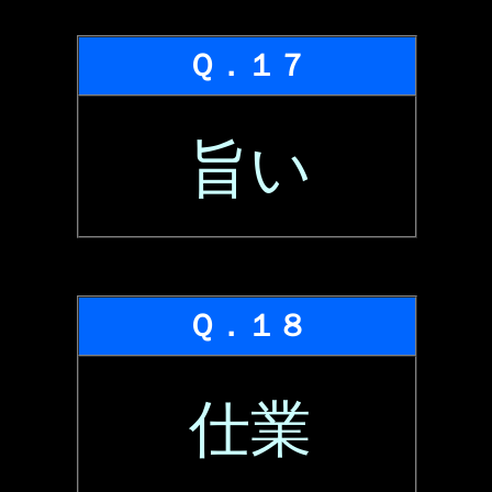
Ｑ．１７
旨い
Ｑ．１８
仕業