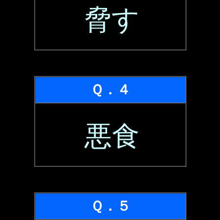
脅す
Ｑ．４
悪食
Ｑ．５