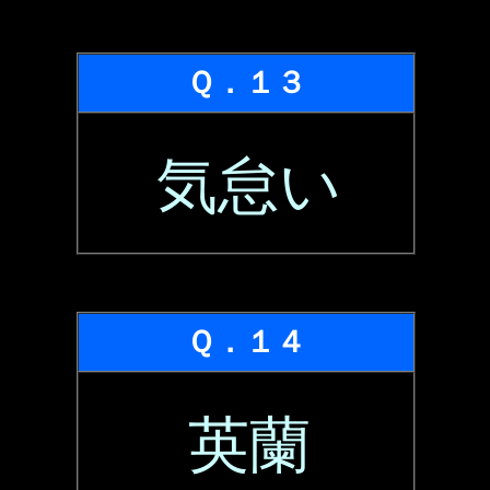
Ｑ．１３
気怠い
Ｑ．１４
英蘭