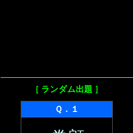
［ ランダム出題 ］
Ｑ．１