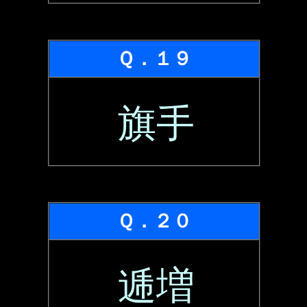
Ｑ．１９
旗手
Ｑ．２０
逓増