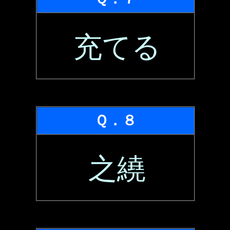
充てる
Ｑ．８
之繞