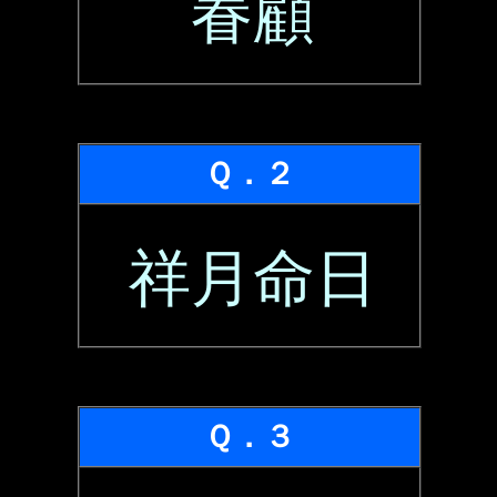
眷顧
Ｑ．２
祥月命日
Ｑ．３