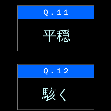
Ｑ．１１
平穏
Ｑ．１２
駭く