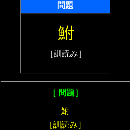
問題
鮒
［訓読み］
［ 問題］
鮒
［訓読み］