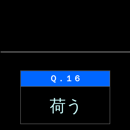
Ｑ．１６
荷う