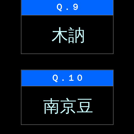
Ｑ．９
木訥
Ｑ．１０
南京豆