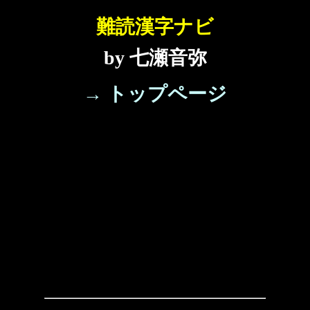
難読漢字ナビ
by 七瀬音弥
→ トップページ