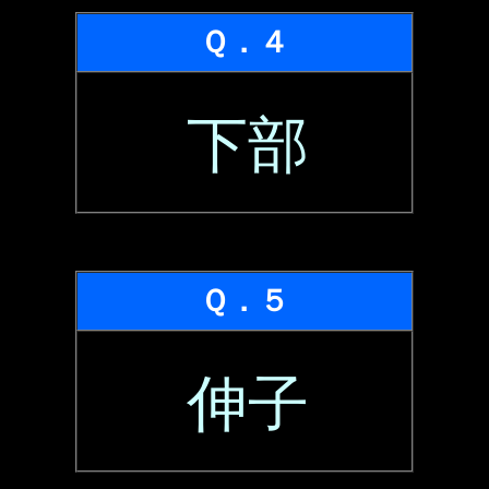
Ｑ．４
下部
Ｑ．５
伸子