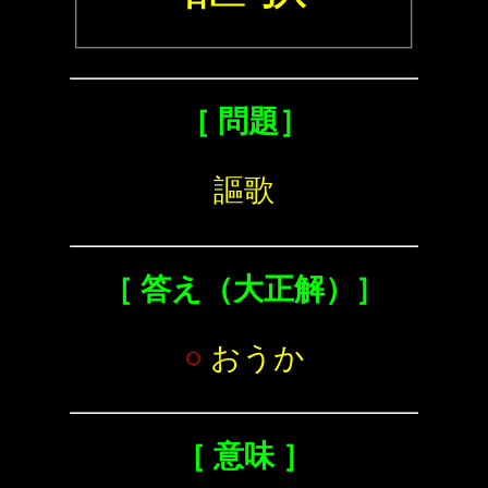
［ 問題］
謳歌
［ 答え（大正解）］
○
おうか
［ 意味 ］