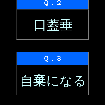
Ｑ．２
口蓋垂
Ｑ．３
自棄になる