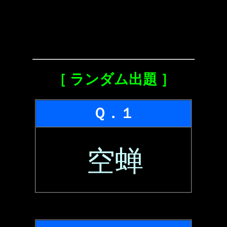
［ ランダム出題 ］
Ｑ．１
空蝉