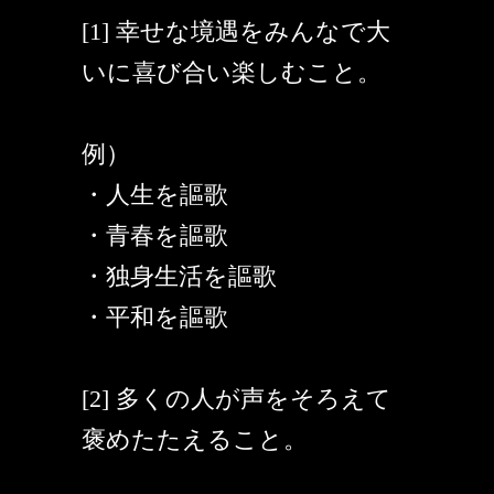
[1] 幸せな境遇をみんなで大
いに喜び合い楽しむこと。
例）
・人生を謳歌
・青春を謳歌
・独身生活を謳歌
・平和を謳歌
[2] 多くの人が声をそろえて
褒めたたえること。