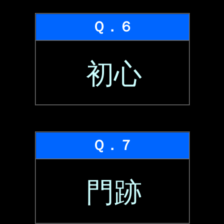
Ｑ．６
初心
Ｑ．７
門跡