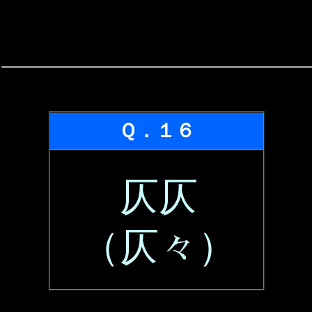
Ｑ．１６
仄仄
（仄々）