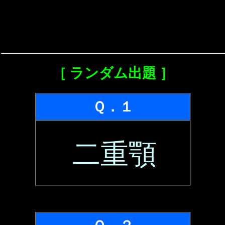
［ ランダム出題 ］
Ｑ．１
二重顎