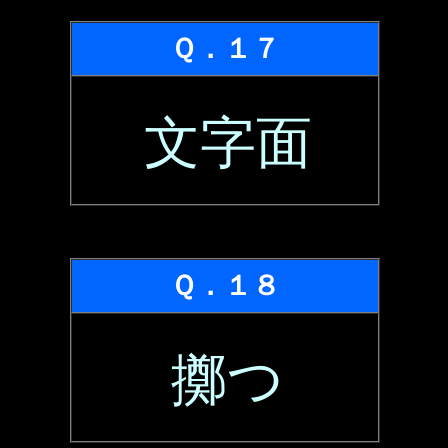
Ｑ．１７
文字面
Ｑ．１８
擲つ