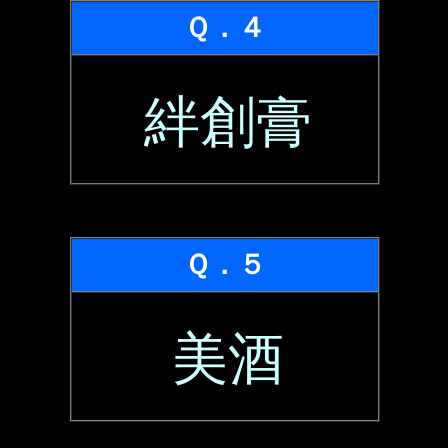
Ｑ．４
絆創膏
Ｑ．５
美酒