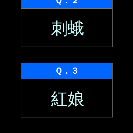
Ｑ．２
刺蛾
Ｑ．３
紅娘