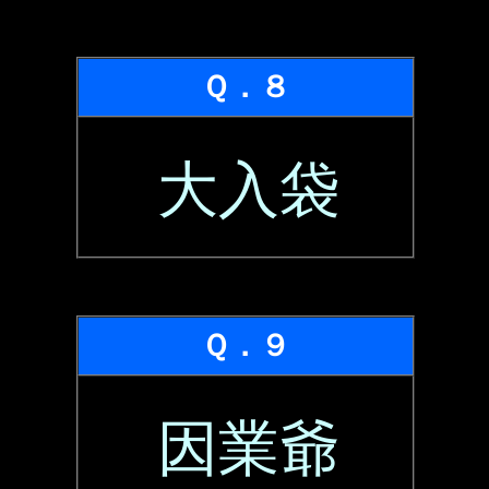
Ｑ．８
大入袋
Ｑ．９
因業爺