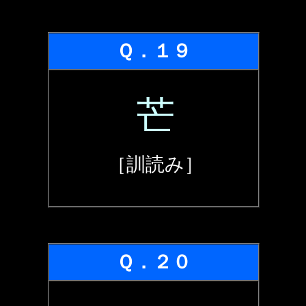
Ｑ．１９
芒
［訓読み］
Ｑ．２０