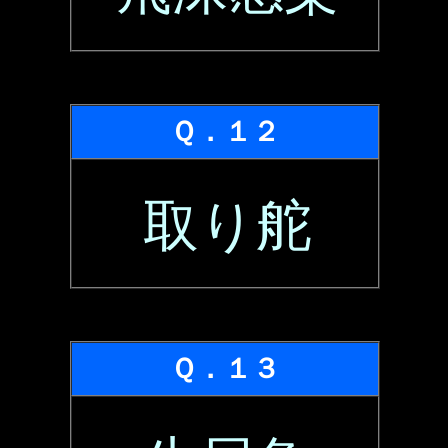
Ｑ．１２
取り舵
Ｑ．１３