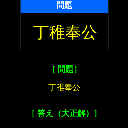
問題
丁稚奉公
［ 問題］
丁稚奉公
［ 答え（大正解）］