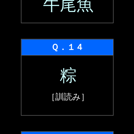
牛尾魚
Ｑ．１４
粽
［訓読み］