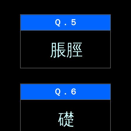
Ｑ．５
脹脛
Ｑ．６
礎