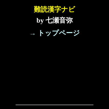
難読漢字ナビ
by 七瀬音弥
→ トップページ