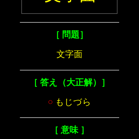
［ 問題］
文字面
［ 答え（大正解）］
○
もじづら
［ 意味 ］