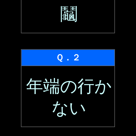
鬮
Ｑ．２
年端の行か
ない