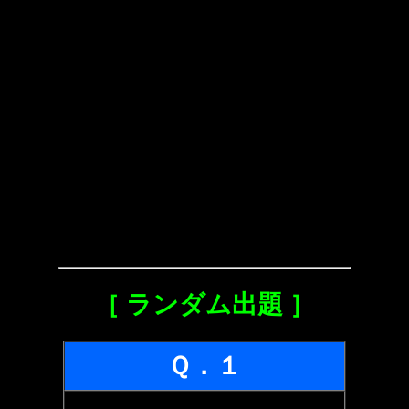
［ ランダム出題 ］
Ｑ．１