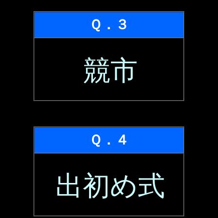
Ｑ．３
競市
Ｑ．４
出初め式