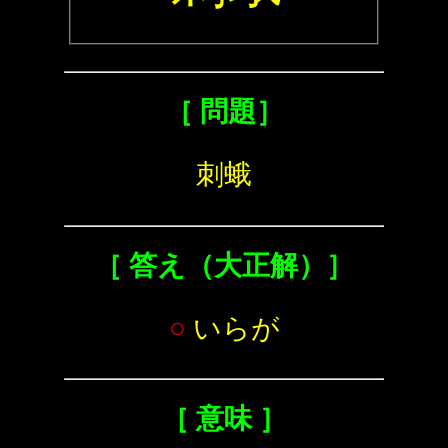
［ 問題］
刺蛾
［ 答え（大正解）］
○
いらが
［ 意味 ］