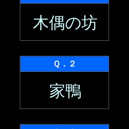
木偶の坊
Ｑ．２
家鴨