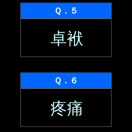
Ｑ．５
卓袱
Ｑ．６
疼痛