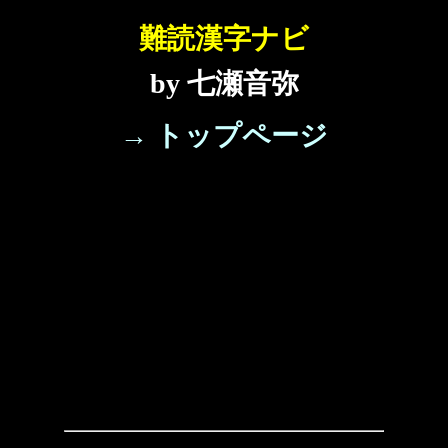
難読漢字ナビ
by 七瀬音弥
→ トップページ