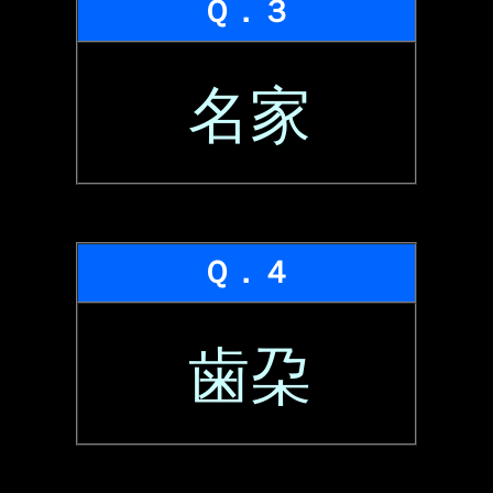
Ｑ．３
名家
Ｑ．４
歯朶