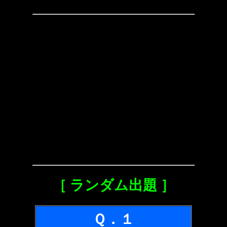
［ ランダム出題 ］
Ｑ．１