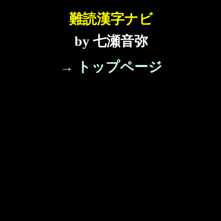
難読漢字ナビ
by 七瀬音弥
→ トップページ