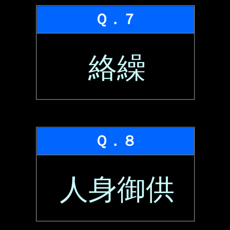
Ｑ．７
絡繰
Ｑ．８
人身御供