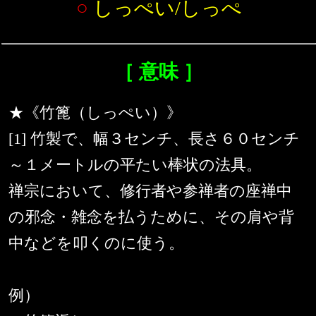
○
しっぺい/しっぺ
［ 意味 ］
★《竹篦（しっぺい）》
[1] 竹製で、幅３センチ、長さ６０センチ
～１メートルの平たい棒状の法具。
禅宗において、修行者や参禅者の座禅中
の邪念・雑念を払うために、その肩や背
中などを叩くのに使う。
例）