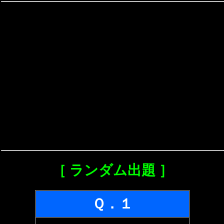
［ ランダム出題 ］
Ｑ．１