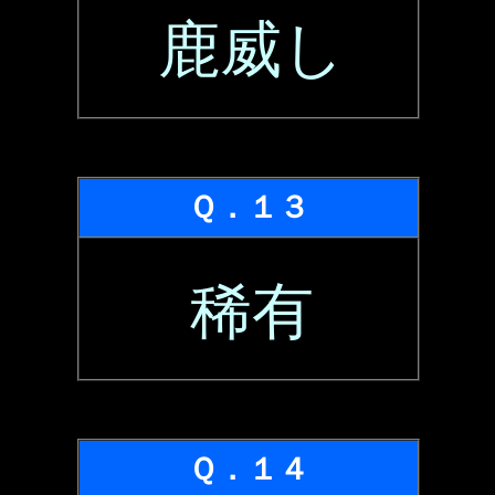
鹿威し
Ｑ．１３
稀有
Ｑ．１４