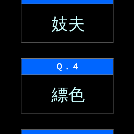
妓夫
Ｑ．４
縹色