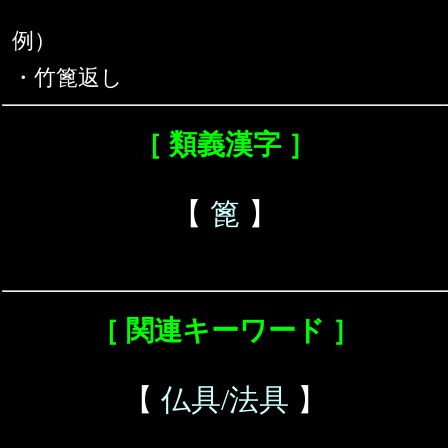
例）
・竹篦返し
［ 類義漢字 ］
【
篦
】
［ 関連キーワード ］
【
仏具/法具
】