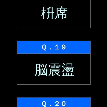
枡席
Ｑ．１９
脳震盪
Ｑ．２０