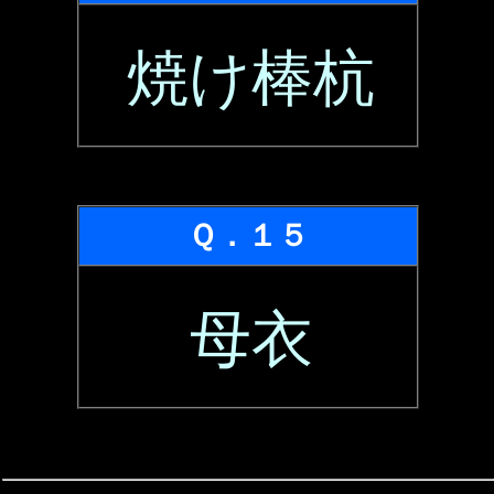
焼け棒杭
Ｑ．１５
母衣