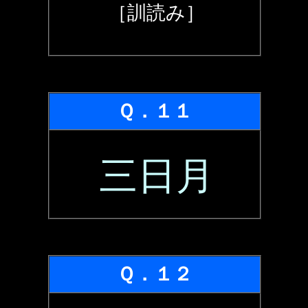
［訓読み］
Ｑ．１１
三日月
Ｑ．１２