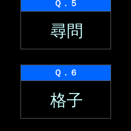
Ｑ．５
尋問
Ｑ．６
格子