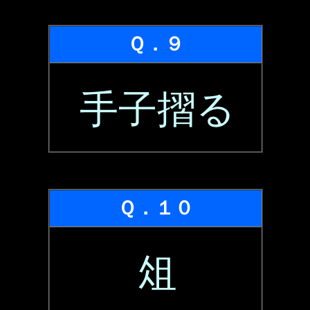
Ｑ．９
手子摺る
Ｑ．１０
俎