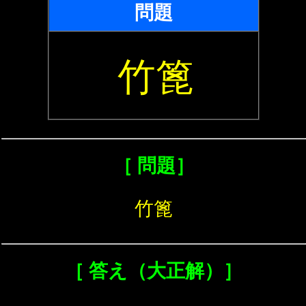
問題
竹篦
［ 問題］
竹篦
［ 答え（大正解）］