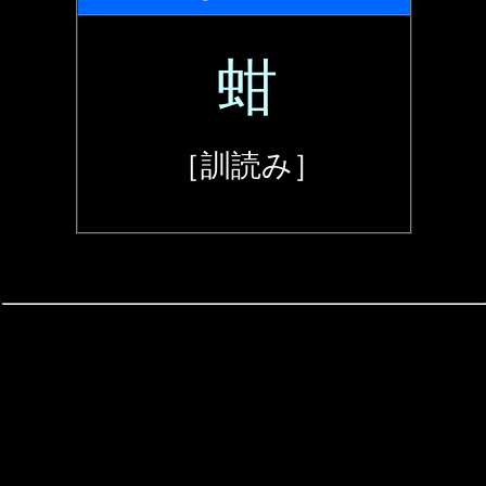
蚶
［訓読み］