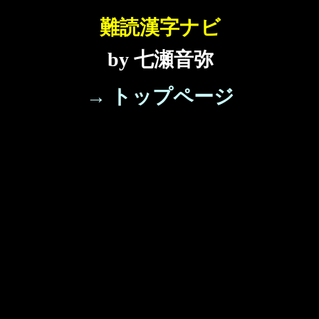
難読漢字ナビ
by 七瀬音弥
→ トップページ