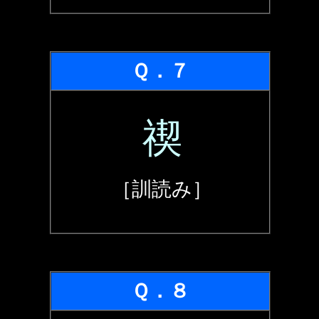
Ｑ．７
禊
［訓読み］
Ｑ．８