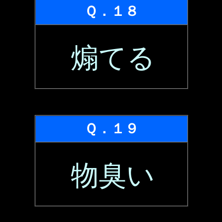
Ｑ．１８
煽てる
Ｑ．１９
物臭い