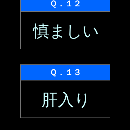
Ｑ．１２
慎ましい
Ｑ．１３
肝入り