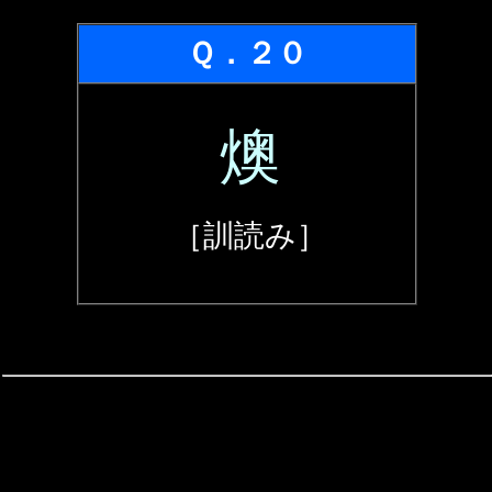
Ｑ．２０
燠
［訓読み］