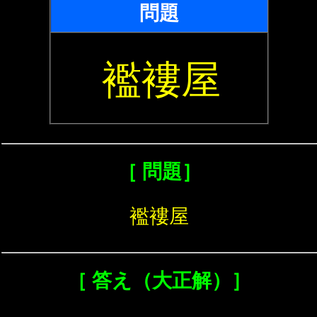
問題
襤褸屋
［ 問題］
襤褸屋
［ 答え（大正解）］