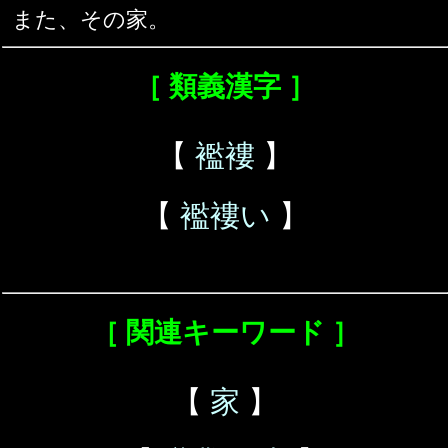
また、その家。
［ 類義漢字 ］
【
襤褸
】
【
襤褸い
】
［ 関連キーワード ］
【
家
】