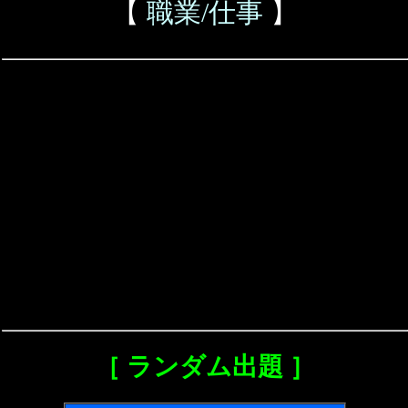
【
職業/仕事
】
［ ランダム出題 ］