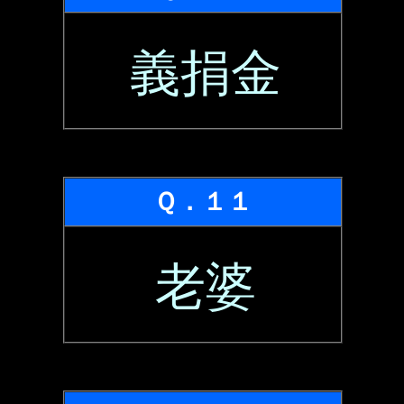
義捐金
Ｑ．１１
老婆