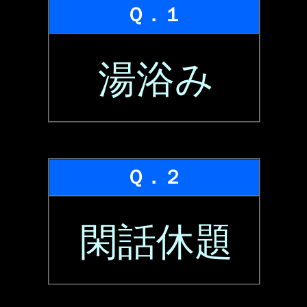
Ｑ．１
湯浴み
Ｑ．２
閑話休題