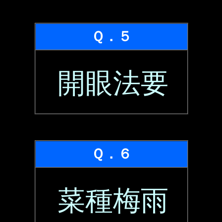
Ｑ．５
開眼法要
Ｑ．６
菜種梅雨