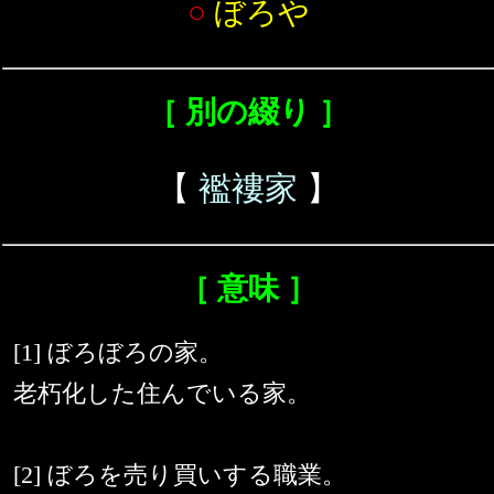
○
ぼろや
［ 別の綴り ］
【
襤褸家
】
［ 意味 ］
[1] ぼろぼろの家。
老朽化した住んでいる家。
[2] ぼろを売り買いする職業。