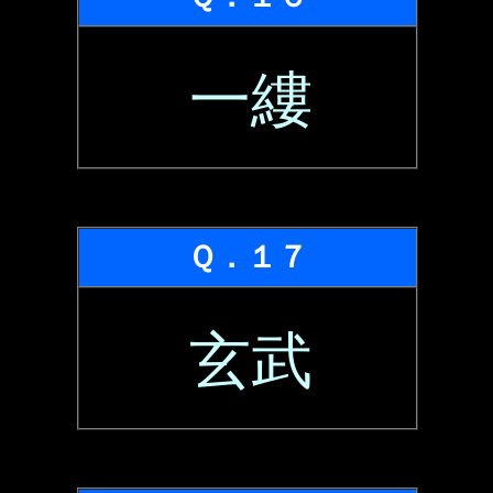
一縷
Ｑ．１７
玄武