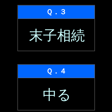
Ｑ．３
末子相続
Ｑ．４
中る