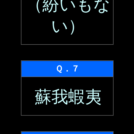
（紛いもな
い）
Ｑ．７
蘇我蝦夷