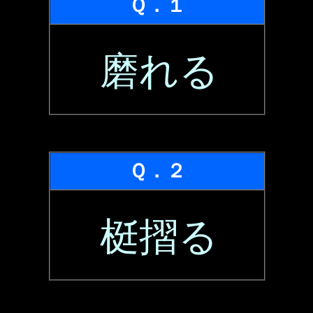
Ｑ．１
磨れる
Ｑ．２
梃摺る