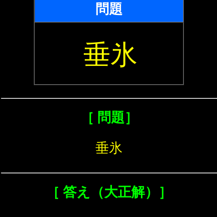
問題
垂氷
［ 問題］
垂氷
［ 答え（大正解）］