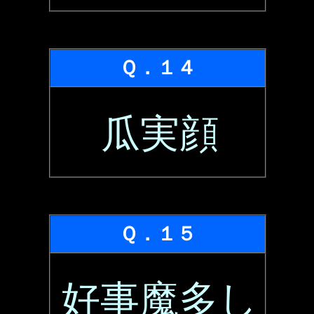
Ｑ．１４
瓜実顔
Ｑ．１５
好事魔多し