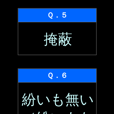
Ｑ．５
掩蔽
Ｑ．６
紛いも無い