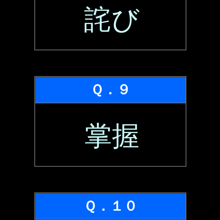
詫び
Ｑ．９
掌握
Ｑ．１０