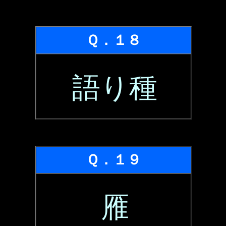
Ｑ．１８
語り種
Ｑ．１９
雁