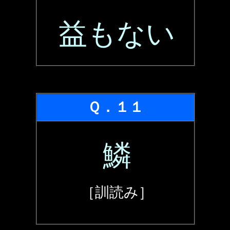
益もない
Ｑ．１１
鱗
［訓読み］