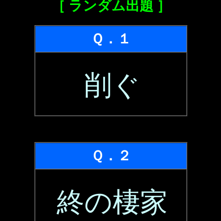
［ ランダム出題 ］
Ｑ．１
削ぐ
Ｑ．２
終の棲家