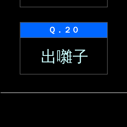
Ｑ．２０
出囃子