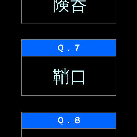
険呑
Ｑ．７
鞘口
Ｑ．８