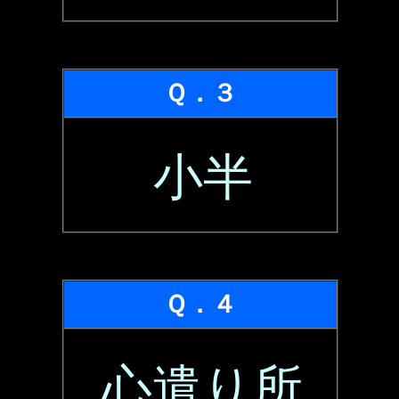
Ｑ．３
小半
Ｑ．４
心遣り所