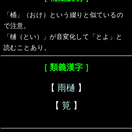
「桶」（おけ）という綴りと似ているの
で注意。
「樋（とい）」が音変化して「とよ」と
読むことあり。
［ 類義漢字 ］
【
雨樋
】
【
筧
】