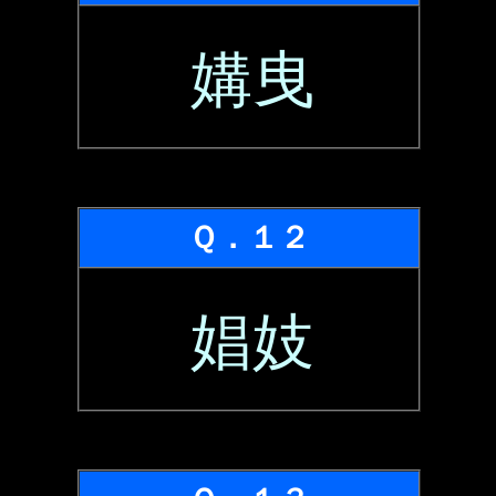
媾曳
Ｑ．１２
娼妓