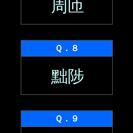
周匝
Ｑ．８
黜陟
Ｑ．９