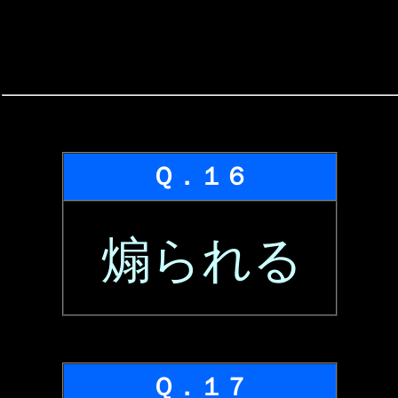
Ｑ．１６
煽られる
Ｑ．１７