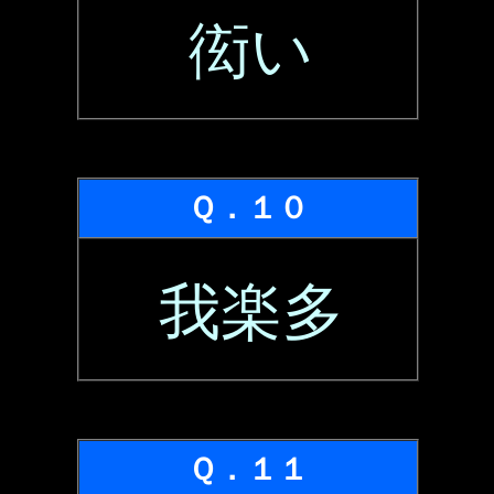
衒い
Ｑ．１０
我楽多
Ｑ．１１