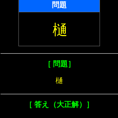
問題
樋
［ 問題］
樋
［ 答え（大正解）］