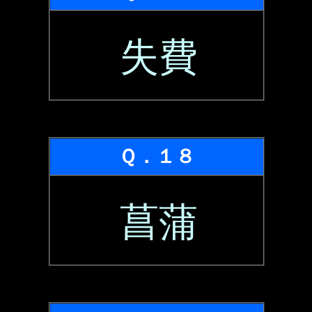
失費
Ｑ．１８
菖蒲