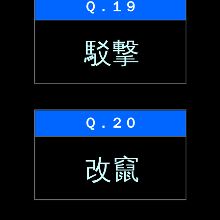
Ｑ．１９
駁撃
Ｑ．２０
改竄