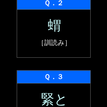
Ｑ．２
蝟
［訓読み］
Ｑ．３
緊と