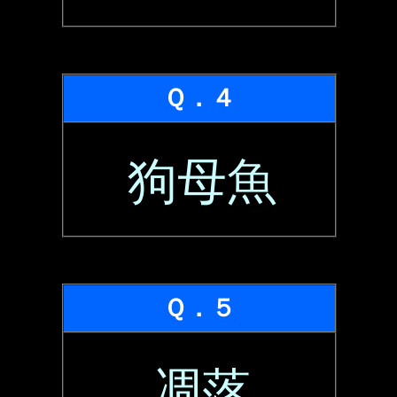
Ｑ．４
狗母魚
Ｑ．５
凋落