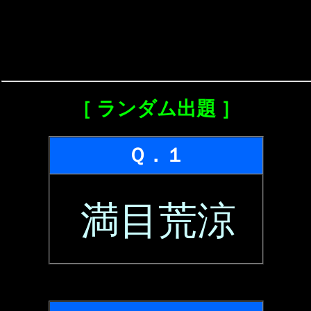
［ ランダム出題 ］
Ｑ．１
満目荒涼