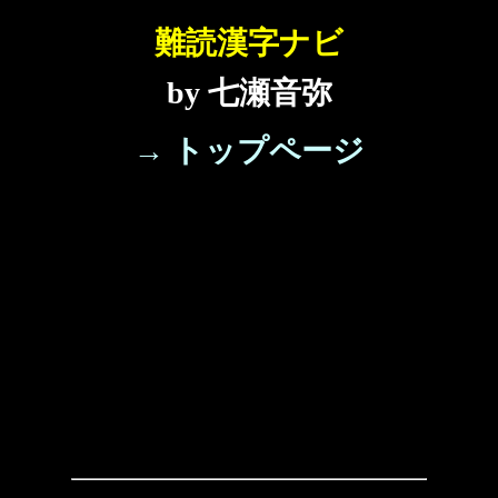
難読漢字ナビ
by 七瀬音弥
→ トップページ