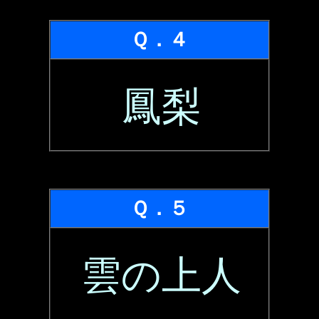
Ｑ．４
鳳梨
Ｑ．５
雲の上人