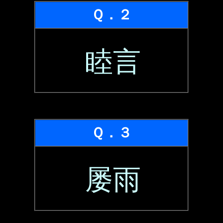
Ｑ．２
睦言
Ｑ．３
屡雨