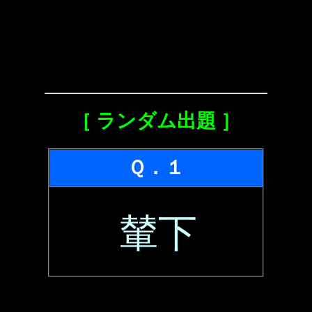
［ ランダム出題 ］
Ｑ．１
輦下