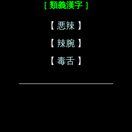
［ 類義漢字 ］
【
悪辣
】
【
辣腕
】
【
毒舌
】