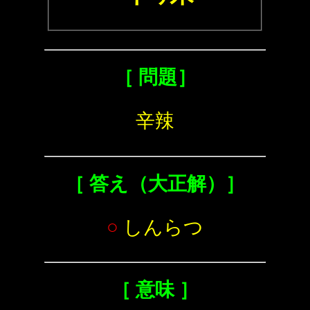
［ 問題］
辛辣
［ 答え（大正解）］
○
しんらつ
［ 意味 ］