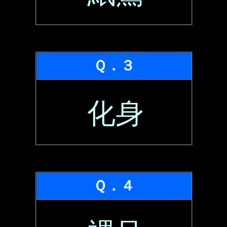
Ｑ．３
化身
Ｑ．４