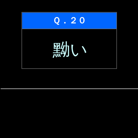
Ｑ．２０
黝い