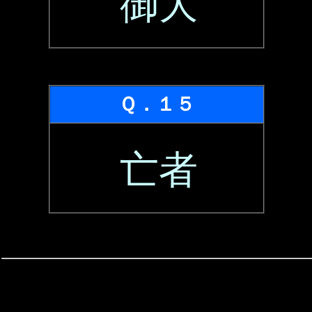
御大
Ｑ．１５
亡者