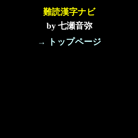
難読漢字ナビ
by 七瀬音弥
→ トップページ