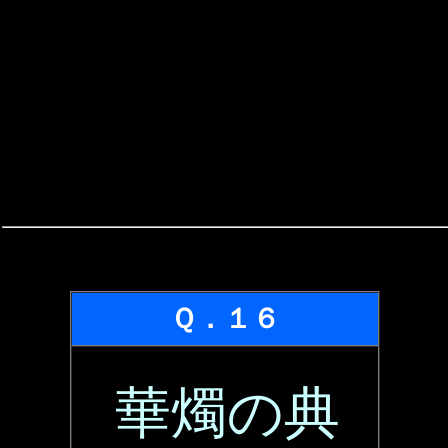
Ｑ．１６
華燭の典