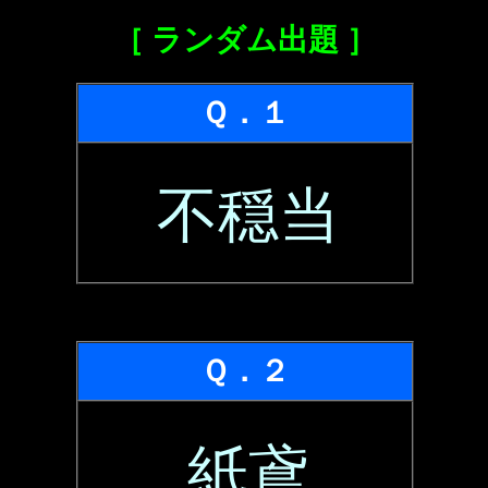
［ ランダム出題 ］
Ｑ．１
不穏当
Ｑ．２
紙鳶