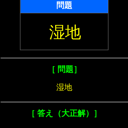
問題
湿地
［ 問題］
湿地
［ 答え（大正解）］