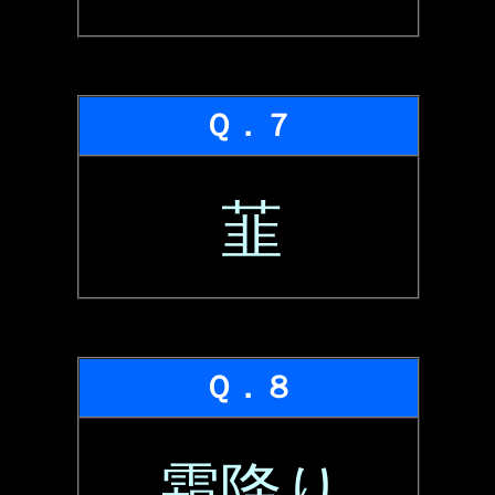
Ｑ．７
韮
Ｑ．８
霜降り