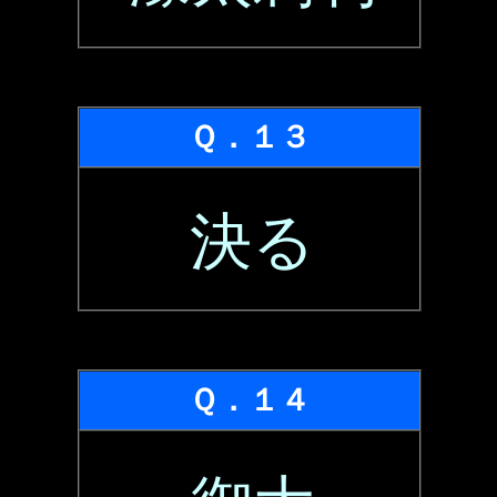
Ｑ．１３
決る
Ｑ．１４