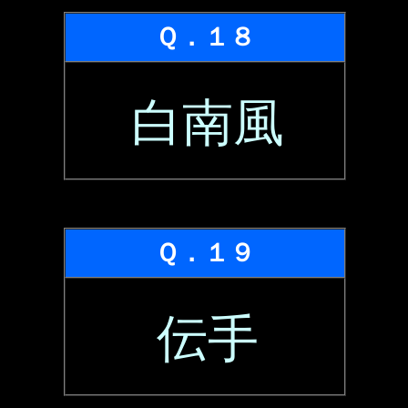
Ｑ．１８
白南風
Ｑ．１９
伝手