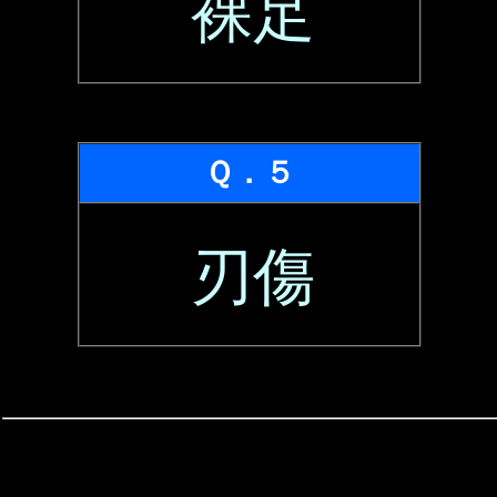
裸足
Ｑ．５
刃傷