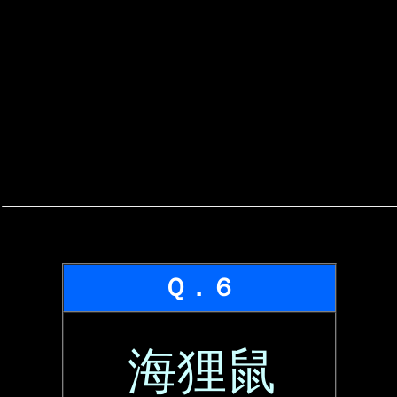
Ｑ．６
海狸鼠