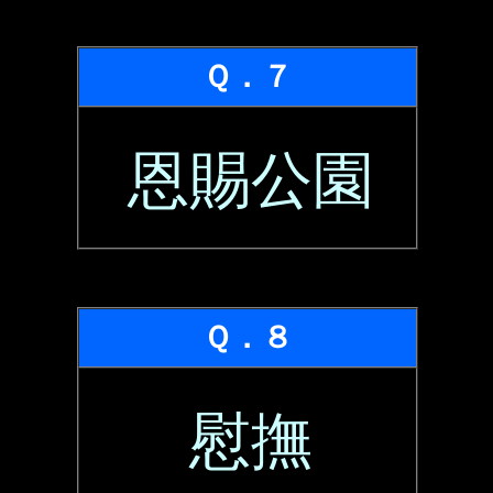
Ｑ．７
恩賜公園
Ｑ．８
慰撫