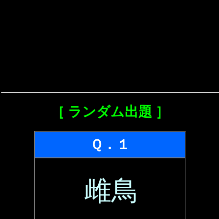
［ ランダム出題 ］
Ｑ．１
雌鳥