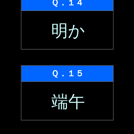
Ｑ．１４
明か
Ｑ．１５
端午