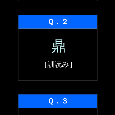
Ｑ．２
鼎
［訓読み］
Ｑ．３