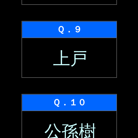
Ｑ．９
上戸
Ｑ．１０
公孫樹