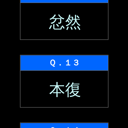
忿然
Ｑ．１３
本復