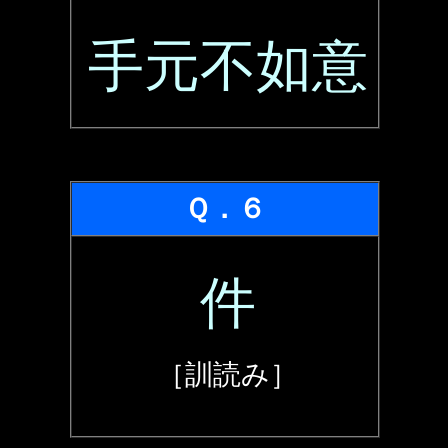
手元不如意
Ｑ．６
件
［訓読み］