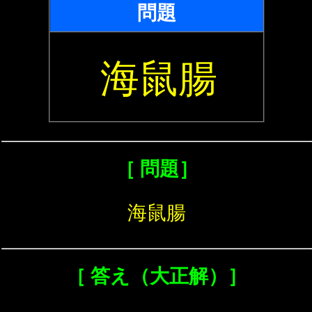
問題
海鼠腸
［ 問題］
海鼠腸
［ 答え（大正解）］