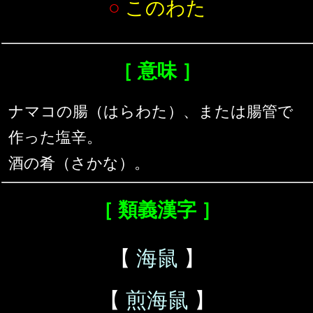
○
このわた
［ 意味 ］
ナマコの腸（はらわた）、または腸管で
作った塩辛。
酒の肴（さかな）。
［ 類義漢字 ］
【
海鼠
】
【
煎海鼠
】