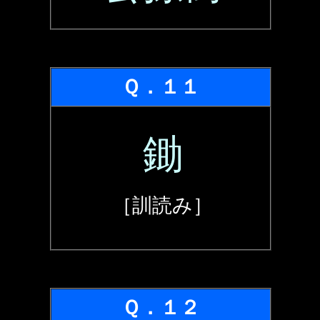
Ｑ．１１
鋤
［訓読み］
Ｑ．１２