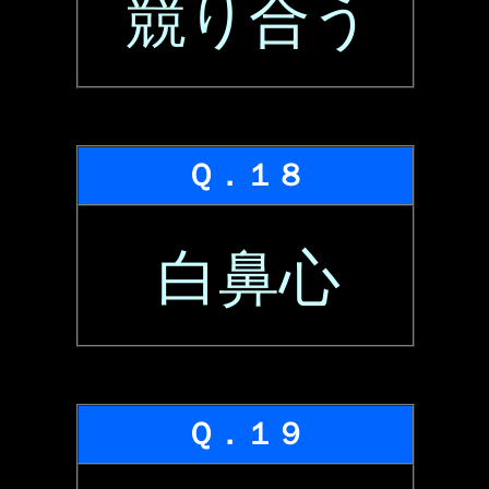
競り合う
Ｑ．１８
白鼻心
Ｑ．１９