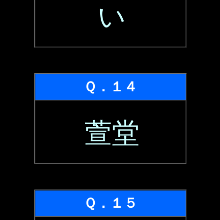
い
Ｑ．１４
萱堂
Ｑ．１５