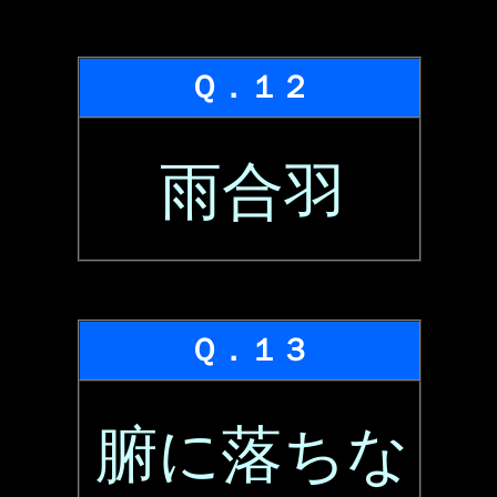
Ｑ．１２
雨合羽
Ｑ．１３
腑に落ちな