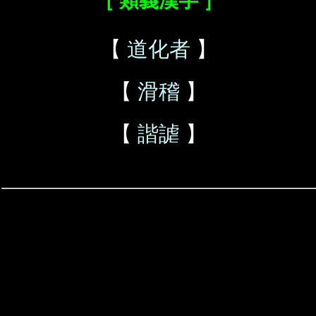
［ 類義漢字 ］
【
道化者
】
【
滑稽
】
【
諧謔
】