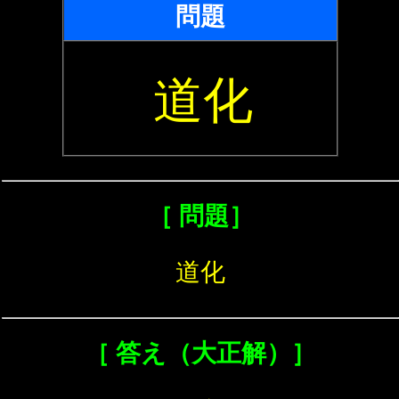
問題
道化
［ 問題］
道化
［ 答え（大正解）］