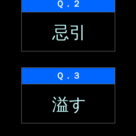
Ｑ．２
忌引
Ｑ．３
溢す