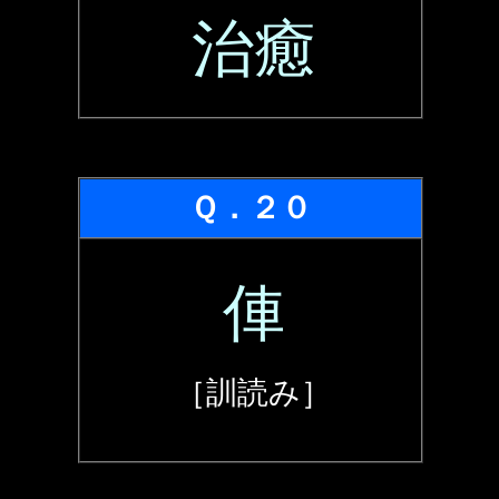
治癒
Ｑ．２０
俥
［訓読み］