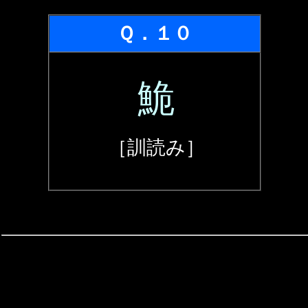
Ｑ．１０
鮠
［訓読み］