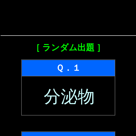
［ ランダム出題 ］
Ｑ．１
分泌物