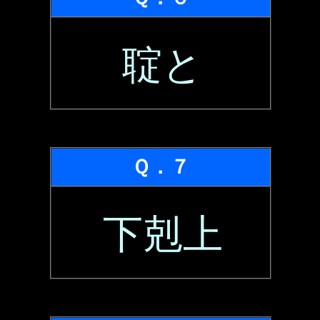
聢と
Ｑ．７
下剋上