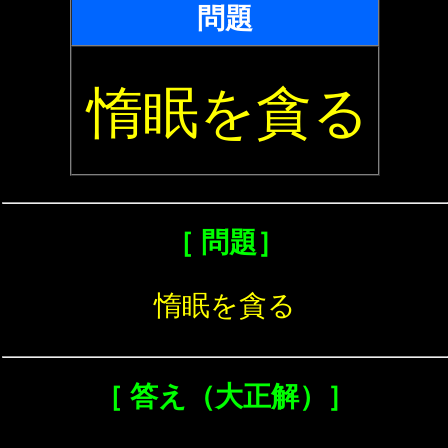
問題
惰眠を貪る
［ 問題］
惰眠を貪る
［ 答え（大正解）］