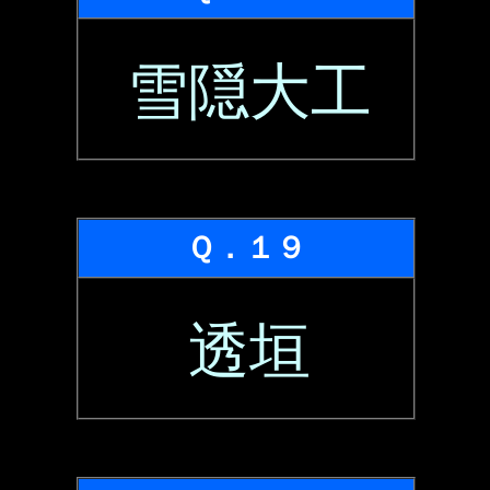
雪隠大工
Ｑ．１９
透垣