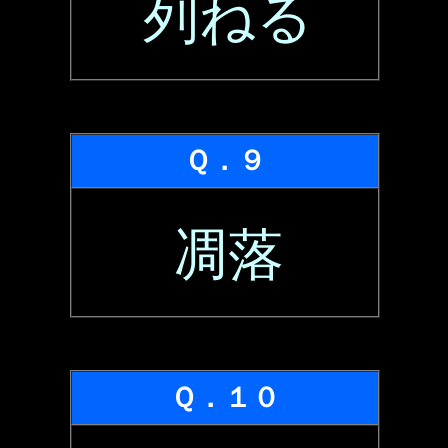
列ねる
Ｑ．９
凋落
Ｑ．１０