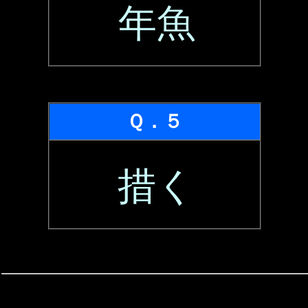
年魚
Ｑ．５
措く