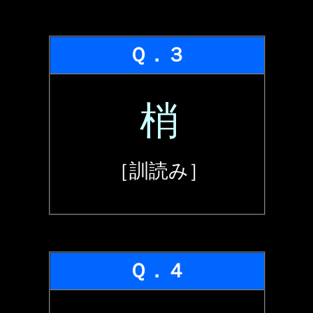
Ｑ．３
梢
［訓読み］
Ｑ．４