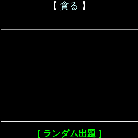
【
貪る
】
［ ランダム出題 ］