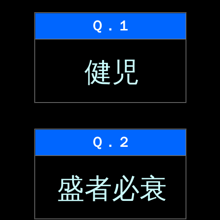
Ｑ．１
健児
Ｑ．２
盛者必衰