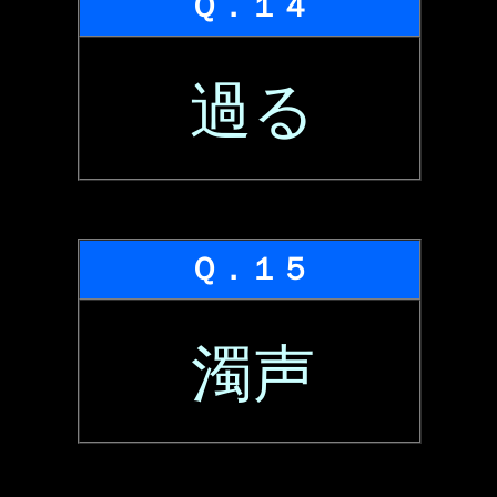
Ｑ．１４
過る
Ｑ．１５
濁声