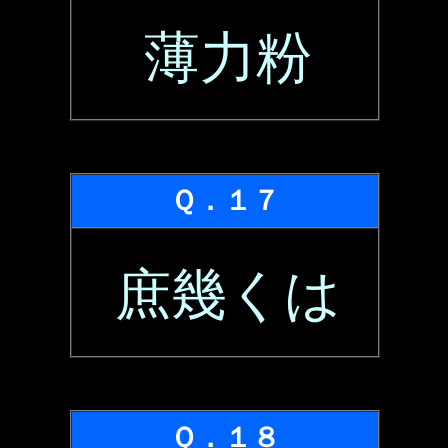
薄力粉
Ｑ．１７
庶幾くは
Ｑ．１８