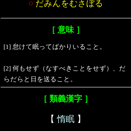
○
だみんをむさぼる
［ 意味 ］
[1] 怠けて眠ってばかりいること。
[2] 何もせず（なすべきことをせず）、だ
らだらと日を送ること。
［ 類義漢字 ］
【
惰眠
】