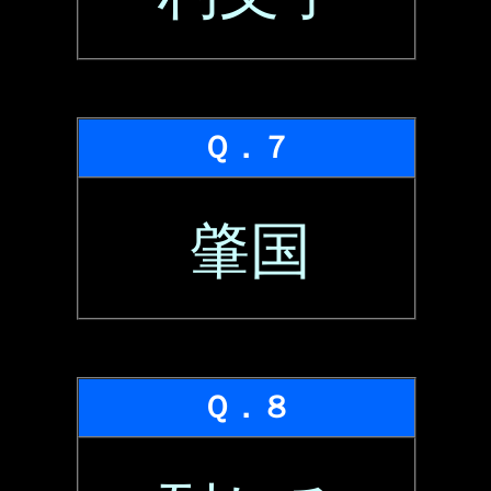
Ｑ．７
肇国
Ｑ．８