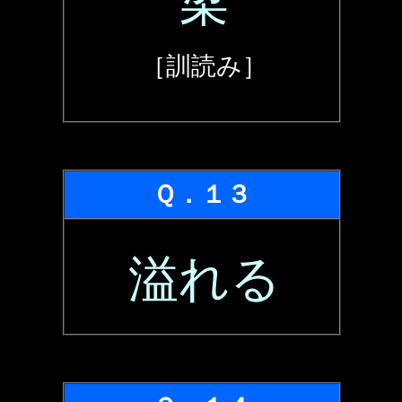
梁
［訓読み］
Ｑ．１３
溢れる