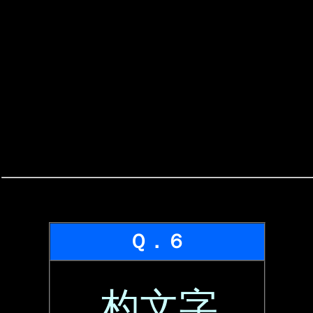
Ｑ．６
杓文字