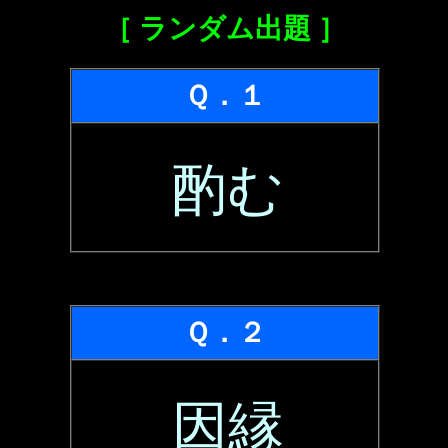
［ ランダム出題 ］
Ｑ．１
酌む
Ｑ．２
因縁