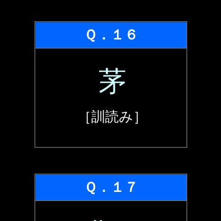
Ｑ．１６
茅
［訓読み］
Ｑ．１７