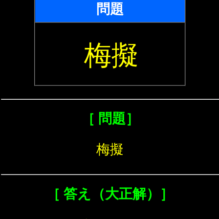
問題
梅擬
［ 問題］
梅擬
［ 答え（大正解）］