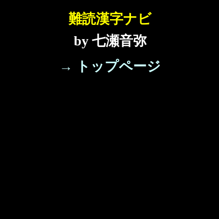
難読漢字ナビ
by 七瀬音弥
→ トップページ