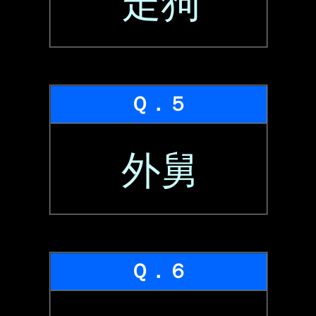
走狗
Ｑ．５
外舅
Ｑ．６