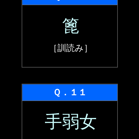
篦
［訓読み］
Ｑ．１１
手弱女