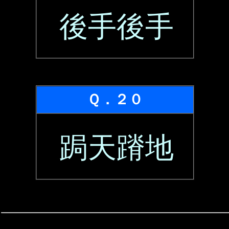
後手後手
Ｑ．２０
跼天蹐地