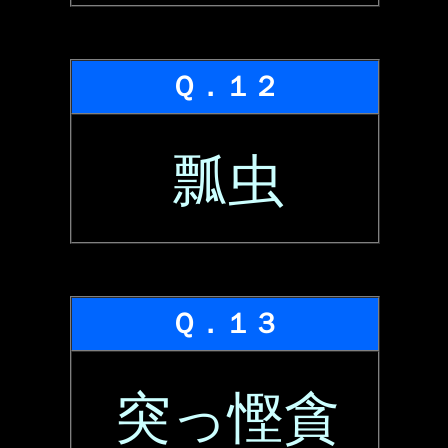
Ｑ．１２
瓢虫
Ｑ．１３
突っ慳貪